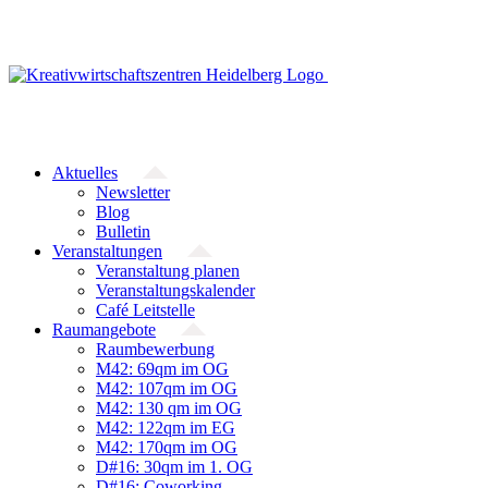
Zum
Inhalt
springen
Aktuelles
Newsletter
Blog
Bulletin
Veranstaltungen
Veranstaltung planen
Veranstaltungskalender
Café Leitstelle
Raumangebote
Raumbewerbung
M42: 69qm im OG
M42: 107qm im OG
M42: 130 qm im OG
M42: 122qm im EG
M42: 170qm im OG
D#16: 30qm im 1. OG
D#16: Coworking