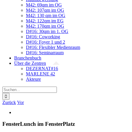
M42: 69qm im OG
M42: 107qm im OG
M42: 130 qm im OG
M42: 122qm im EG
M42: 170qm im OG
D#16: 30qm im 1. OG
D#16: Coworking
D#16: Foyer 1 und 2
D#16: Flexibler Medienraum
D#16: Seminarraum
Branchenbuch
Über die Zentren
DEZERNAT#16
MARLENE 42
Akteure
Suche
nach:
Zurück
Vor
Zeige
grösseres
Bild
FensterLunch im FensterPlatz