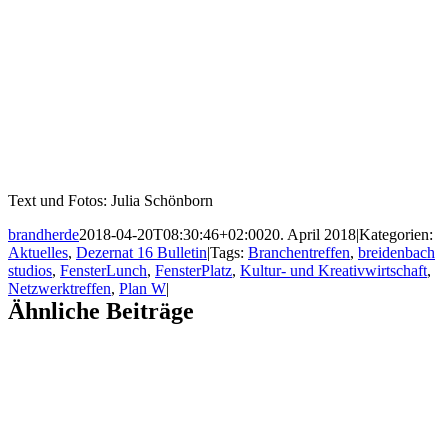
Text und Fotos: Julia Schönborn
brandherde
2018-04-20T08:30:46+02:00
20. April 2018
|
Kategorien:
Aktuelles
,
Dezernat 16 Bulletin
|
Tags:
Branchentreffen
,
breidenbach
studios
,
FensterLunch
,
FensterPlatz
,
Kultur- und Kreativwirtschaft
,
Netzwerktreffen
,
Plan W
|
Ähnliche Beiträge