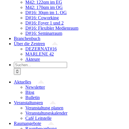
M42: 122qm im EG
M42: 170qm im OG
D#16: 30qm im 1. OG
D#16: Coworking
D#16: Foyer 1 und 2
D#16: Flexibler Medienraum
D#16: Seminarraum
Branchenbuch
Über die Zentren
DEZERNAT#16
MARLENE 42
Akteure
Suche
nach:
Aktuelles
Newsletter
Blog
Bulletin
Veranstaltungen
Veranstaltung planen
Veranstaltungskalender
Café Leitstelle
Raumangebote
Raumbewerbung