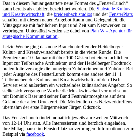
Das in diesem Januar gestartete neue Format des „FensterLunch“
kann bereits als etabliert bezeichnet werden. Die
Stabstelle Kultur-
und Kreativwirtschaft
, die
breidenbach studios
und der
FensterPlatz
schaffen mit diesem neuen Angebot Raum und Gelegenheit, die
Mittagspause mit fachlichem Input und Zeit zum Netzwerken zu
verbringen. Unterstützt werden sie dabei von
Plan W – Agentur für
strategische Kommunikation
.
Letzte Woche ging das neue Branchentreffen der Heidelberger
Kultur- und Kreativwirtschaft bereits in die vierte Runde. Die
Premiere am 10. Januar mit über 100 Gästen bot einen fachlichen
Input zur Teilbranche Architektur, und der Heidelberger Foodtruck
bratenflotte versorgte die hungrigen Zuhörerinnen und Zuhörer. Bei
jeder Ausgabe des FensterLunch kommt eine andere der 11+1
Teilbranchen der Kultur- und Kreativwirtschaft auf den Tisch.
Serviert wird außerdem ein wechselndes kulinarisches Angebot. So
stellte sich vergangene Woche die Musikwirtschaft vor und schuf
mit Dominik Baer und seiner Band Festivalatmosphäre auf dem
Gelände der alten Druckerei. Die Moderation des Netzwerktreffens
übernahm der erste Bürgermeister Jürgen Odszuck.
Das FensterLunch findet monatlich jeweils am zweiten Mittwoch
von 12-14 Uhr statt. Alle Interessierten sind herzlich eingeladen,
ihre Mittagspause im FensterPlatz zu verbringen. Informationen zum
Beispiel via
facebook
.