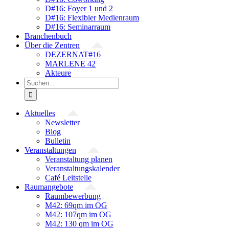
D#16: Foyer 1 und 2
D#16: Flexibler Medienraum
D#16: Seminarraum
Branchenbuch
Über die Zentren
DEZERNAT#16
MARLENE 42
Akteure
Suche
nach:
Aktuelles
Newsletter
Blog
Bulletin
Veranstaltungen
Veranstaltung planen
Veranstaltungskalender
Café Leitstelle
Raumangebote
Raumbewerbung
M42: 69qm im OG
M42: 107qm im OG
M42: 130 qm im OG