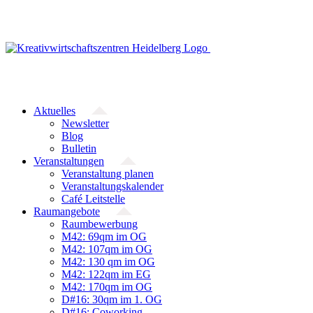
Zum
Inhalt
springen
Aktuelles
Newsletter
Blog
Bulletin
Veranstaltungen
Veranstaltung planen
Veranstaltungskalender
Café Leitstelle
Raumangebote
Raumbewerbung
M42: 69qm im OG
M42: 107qm im OG
M42: 130 qm im OG
M42: 122qm im EG
M42: 170qm im OG
D#16: 30qm im 1. OG
D#16: Coworking