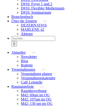
D#16: Foyer 1 und 2
D#16: Flexibler Medienraum
D#16: Seminarraum
Branchenbuch
Über die Zentren
DEZERNAT#16
MARLENE 42
Akteure
Suche
nach:
Aktuelles
Newsletter
Blog
Bulletin
Veranstaltungen
Veranstaltung planen
Veranstaltungskalender
Café Leitstelle
Raumangebote
Raumbewerbung
M42: 69qm im OG
M42: 107qm im OG
M42: 130 qm im OG