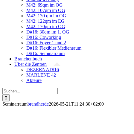
M42: 69qm im OG
M42: 107qm im OG
M42: 130 qm im OG
M42: 122qm im EG
M42: 170qm im OG
D#16: 30qm im 1. OG
D#16: Coworking
D#16: Foyer 1 und 2
D#16: Flexibler Medienraum
D#16: Seminarraum
Branchenbuch
Über die Zentren
DEZERNAT#16
MARLENE 42
Akteure
Suche
nach:
Seminarraum
brandherde
2026-05-21T11:24:30+02:00