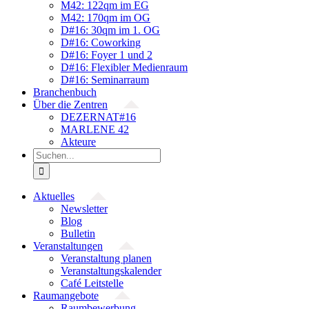
M42: 122qm im EG
M42: 170qm im OG
D#16: 30qm im 1. OG
D#16: Coworking
D#16: Foyer 1 und 2
D#16: Flexibler Medienraum
D#16: Seminarraum
Branchenbuch
Über die Zentren
DEZERNAT#16
MARLENE 42
Akteure
Suche
nach:
Aktuelles
Newsletter
Blog
Bulletin
Veranstaltungen
Veranstaltung planen
Veranstaltungskalender
Café Leitstelle
Raumangebote
Raumbewerbung