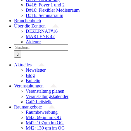
D#16: Foyer 1 und 2
D#16: Flexibler Medienraum
D#16: Seminarraum
Branchenbuch
Über die Zentren
DEZERNAT#16
MARLENE 42
Akteure
Suche
nach:
Aktuelles
Newsletter
Blog
Bulletin
Veranstaltungen
Veranstaltung planen
Veranstaltungskalender
Café Leitstelle
Raumangebote
Raumbewerbung
M42: 69qm im OG
M42: 107qm im OG
M42: 130 qm im OG