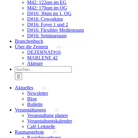
M42: 122qm im EG
M42: 170qm im OG
D#16: 30qm im 1. OG
D#16: Coworking
D#16: Foyer 1 und 2
D#16: Flexibler Medienraum
D#16: Seminarraum
Branchenbuch
Über die Zentren
DEZERNAT#16
MARLENE 42
Akteure
Suche
nach:
Aktuelles
Newsletter
Blog
Bulletin
Veranstaltungen
Veranstaltung planen
Veranstaltungskalender
Café Leitstelle
Raumangebote
Raumbewerbung