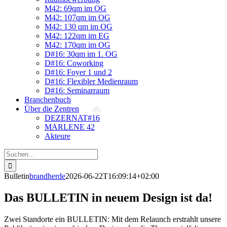
M42: 69qm im OG
M42: 107qm im OG
M42: 130 qm im OG
M42: 122qm im EG
M42: 170qm im OG
D#16: 30qm im 1. OG
D#16: Coworking
D#16: Foyer 1 und 2
D#16: Flexibler Medienraum
D#16: Seminarraum
Branchenbuch
Über die Zentren
DEZERNAT#16
MARLENE 42
Akteure
Suche
nach:
Bulletin
brandherde
2026-06-22T16:09:14+02:00
Das BULLETIN in neuem Design ist da!
Zwei Standorte ein BULLETIN: Mit dem Relaunch erstrahlt unsere