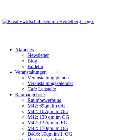
Zum
Inhalt
springen
Aktuelles
Newsletter
Blog
Bulletin
Veranstaltungen
Veranstaltung planen
Veranstaltungskalender
Café Leitstelle
Raumangebote
Raumbewerbung
M42: 69qm im OG
M42: 107qm im OG
M42: 130 qm im OG
M42: 122qm im EG
M42: 170qm im OG
D#16: 30qm im 1. OG
D#16: Coworking