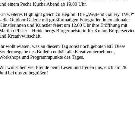
und einem Pecha Kucha Abend ab 19.00 Uhr.
Ein weiteres Highlight gleich zu Beginn: Die „Westend Gallery TWO“
– die Outdoor Galerie mit großformatigen Fotografien internationaler
Künstlerinnen und Künstler feiert um 12.00 Uhr ihre Eröffnung mit
Martina Pfister – Heidelbergs Bürgermeisterin für Kultur, Bürgerservic
und Kreativwirtschaft.
Ihr wollt wissen, was an diesem Tag sonst noch geboten ist? Diese
Sonderausgabe des Bulletin enthält alle Kreativunternehmen,
Workshops und Programmpunkte des Tages.
Wir wünschen viel Freude beim Lesen und freuen uns, euch am 28.
Juni bei uns zu begrüßen!