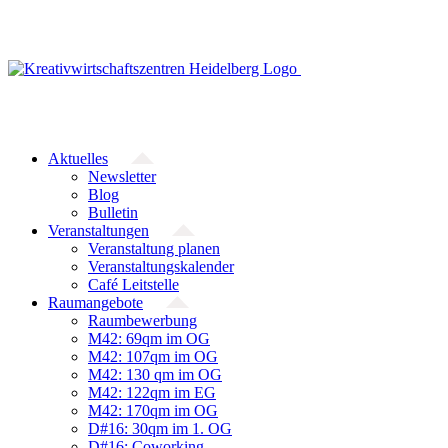
Zum
Inhalt
springen
Aktuelles
Newsletter
Blog
Bulletin
Veranstaltungen
Veranstaltung planen
Veranstaltungskalender
Café Leitstelle
Raumangebote
Raumbewerbung
M42: 69qm im OG
M42: 107qm im OG
M42: 130 qm im OG
M42: 122qm im EG
M42: 170qm im OG
D#16: 30qm im 1. OG
D#16: Coworking