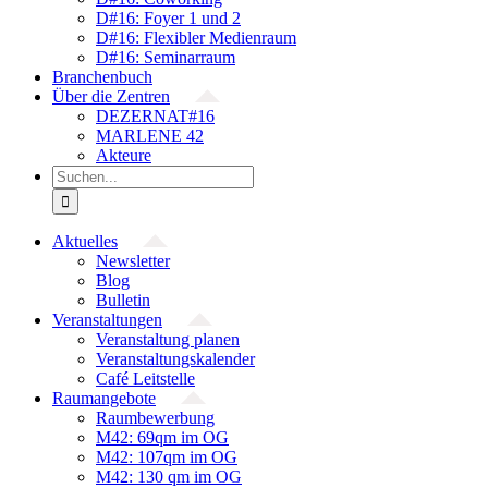
D#16: Foyer 1 und 2
D#16: Flexibler Medienraum
D#16: Seminarraum
Branchenbuch
Über die Zentren
DEZERNAT#16
MARLENE 42
Akteure
Suche
nach:
Aktuelles
Newsletter
Blog
Bulletin
Veranstaltungen
Veranstaltung planen
Veranstaltungskalender
Café Leitstelle
Raumangebote
Raumbewerbung
M42: 69qm im OG
M42: 107qm im OG
M42: 130 qm im OG