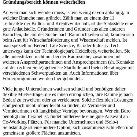
Gründungsbereich können weiterhelfen
An wen man sich wenden muss, ist ein wenig davon abhängig, in
welcher Branche man gründet. Zählt man zu einem der 11
Teilmärkte der Kultur- und Kreativwirtschaft, ist die Stabsstelle eine
gute Anlaufstelle. Gründerinnen und Gründer aus allen anderen
Branchen, die auf der Suche nach Räumlichkeiten sind, können sich
beim Amt für Wirtschaftsförderung und Wissenschaft melden. Ist
man speziell im Bereich Life Science, KI oder Industry-Tech
unterwegs kann der Technologiepark Heidelberg weiterhelfen. Sie
alle unterstützen nicht nur bei der Raumsuche, zusammen mit
weiteren Ansprechpartnerinnen und Ansprechpartnern (sh. Kontakte
auf der rechten Seite) geben sie Starthilfe und bieten Beratungen mit
verschiedenen Schwerpunkten an. Auch Informationen über
Förderprogramme werden hier gebündelt.
Viele junge Unternehmen wachsen schnell und benötigen daher
flexible Mietverträge, die es ihnen ermöglichen, ihre Räume je nach
Bedarf zu erweitern oder zu verkleinern. Solche flexiblen Lösungen
sind jedoch nicht immer leicht zu finden, da Vermieter und
Vermieterinnen oft langfristige Verträge bevorzugen. Wer ein Büro
benötigt und flexibel ist, findet mittlerweile eine gute Auswahl an
Co-Working Plätzen. Für manche Unternehmen und (Solo-)
Selbständige ist eine andere Option, sich zusammenzuschließen und
gemeinsam größere Flächen anzumieten.