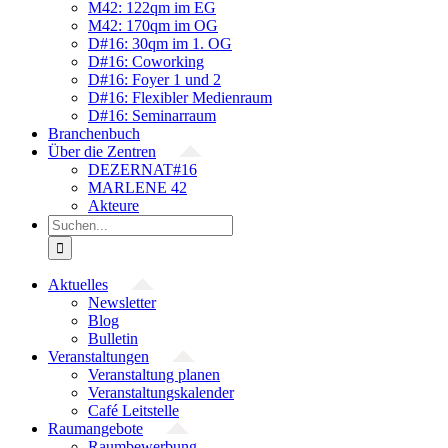
M42: 122qm im EG
M42: 170qm im OG
D#16: 30qm im 1. OG
D#16: Coworking
D#16: Foyer 1 und 2
D#16: Flexibler Medienraum
D#16: Seminarraum
Branchenbuch
Über die Zentren
DEZERNAT#16
MARLENE 42
Akteure
Suche
nach:
Aktuelles
Newsletter
Blog
Bulletin
Veranstaltungen
Veranstaltung planen
Veranstaltungskalender
Café Leitstelle
Raumangebote
Raumbewerbung