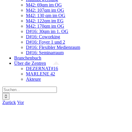
M42: 69qm im OG
M42: 107qm im OG
M42: 130 qm im OG
M42: 122qm im EG
M42: 170qm im OG
D#16: 30qm im 1. OG
D#16: Coworking
D#16: Foyer 1 und 2
D#16: Flexibler Medienraum
D#16: Seminarraum
Branchenbuch
Über die Zentren
DEZERNAT#16
MARLENE 42
Akteure
Suche
nach:
Zurück
Vor
Zeige
grösseres
Bild