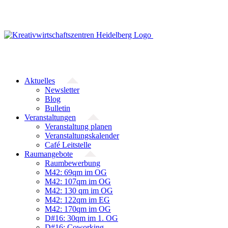
Zum
Inhalt
springen
Aktuelles
Newsletter
Blog
Bulletin
Veranstaltungen
Veranstaltung planen
Veranstaltungskalender
Café Leitstelle
Raumangebote
Raumbewerbung
M42: 69qm im OG
M42: 107qm im OG
M42: 130 qm im OG
M42: 122qm im EG
M42: 170qm im OG
D#16: 30qm im 1. OG
D#16: Coworking