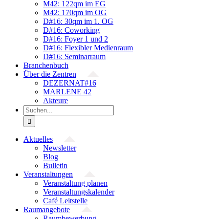
M42: 122qm im EG
M42: 170qm im OG
D#16: 30qm im 1. OG
D#16: Coworking
D#16: Foyer 1 und 2
D#16: Flexibler Medienraum
D#16: Seminarraum
Branchenbuch
Über die Zentren
DEZERNAT#16
MARLENE 42
Akteure
Suche
nach:
Aktuelles
Newsletter
Blog
Bulletin
Veranstaltungen
Veranstaltung planen
Veranstaltungskalender
Café Leitstelle
Raumangebote
Raumbewerbung