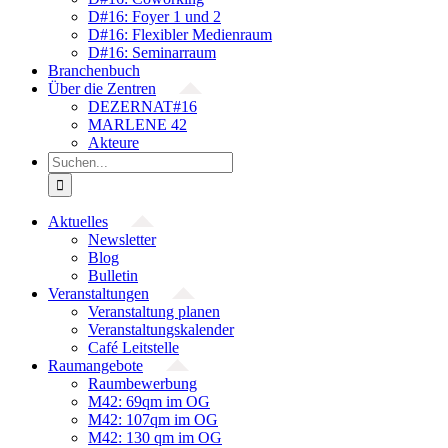
D#16: Foyer 1 und 2
D#16: Flexibler Medienraum
D#16: Seminarraum
Branchenbuch
Über die Zentren
DEZERNAT#16
MARLENE 42
Akteure
Suche
nach:
Aktuelles
Newsletter
Blog
Bulletin
Veranstaltungen
Veranstaltung planen
Veranstaltungskalender
Café Leitstelle
Raumangebote
Raumbewerbung
M42: 69qm im OG
M42: 107qm im OG
M42: 130 qm im OG