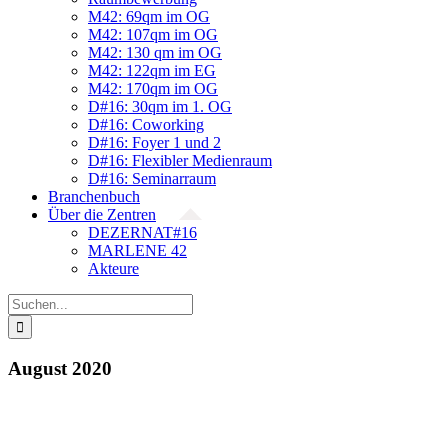
M42: 69qm im OG
M42: 107qm im OG
M42: 130 qm im OG
M42: 122qm im EG
M42: 170qm im OG
D#16: 30qm im 1. OG
D#16: Coworking
D#16: Foyer 1 und 2
D#16: Flexibler Medienraum
D#16: Seminarraum
Branchenbuch
Über die Zentren
DEZERNAT#16
MARLENE 42
Akteure
Suche
nach:
August 2020