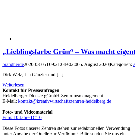
„Lieblingsfarbe Grün“ – Was macht eig
brandherde
2020-08-05T09:21:04+02:00
5. August 2020
|
Kategorien:
A
Dirk Welz, Lia Gänzler und [...]
Weiterlesen
Kontakt für Presseanfragen
Heidelberger Dienste gGmbH Zentrumsmanagement
E-Mail:
kontakt@kreativwirtschaftszentren-heidelberg.de
Foto- und Videomaterial
Film: 10 Jahre D#16
Diese Fotos unserer Zentren stehen zur redaktionellen Verwendung
unter Angabe der Quelle zur Verfügung. Bitte senden Sie uns ein