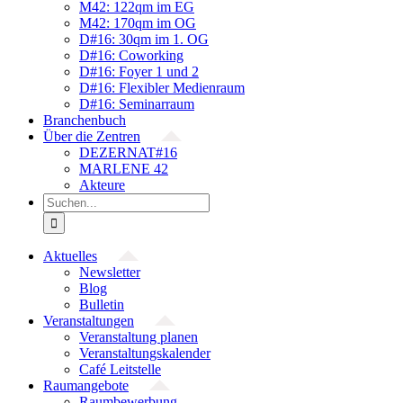
M42: 122qm im EG
M42: 170qm im OG
D#16: 30qm im 1. OG
D#16: Coworking
D#16: Foyer 1 und 2
D#16: Flexibler Medienraum
D#16: Seminarraum
Branchenbuch
Über die Zentren
DEZERNAT#16
MARLENE 42
Akteure
Suche
nach:
Aktuelles
Newsletter
Blog
Bulletin
Veranstaltungen
Veranstaltung planen
Veranstaltungskalender
Café Leitstelle
Raumangebote
Raumbewerbung