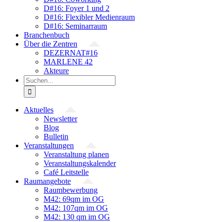
D#16: Foyer 1 und 2
D#16: Flexibler Medienraum
D#16: Seminarraum
Branchenbuch
Über die Zentren
DEZERNAT#16
MARLENE 42
Akteure
Suche
nach:
Aktuelles
Newsletter
Blog
Bulletin
Veranstaltungen
Veranstaltung planen
Veranstaltungskalender
Café Leitstelle
Raumangebote
Raumbewerbung
M42: 69qm im OG
M42: 107qm im OG
M42: 130 qm im OG