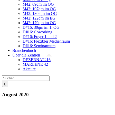
M42: 69qm im OG
M42: 107qm im OG
M42: 130 qm im OG
M42: 122qm im EG
M42: 170qm im OG
D#16: 30qm im 1. OG
D#16: Coworking
D#16: Foyer 1 und 2
D#16: Flexibler Medienraum
D#16: Seminarraum
Branchenbuch
Über die Zentren
DEZERNAT#16
MARLENE 42
Akteure
Suche
nach:
August 2020