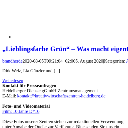
„Lieblingsfarbe Grün“ – Was macht eig
brandherde
2020-08-05T09:21:04+02:00
5. August 2020
|
Kategorien:
A
Dirk Welz, Lia Gänzler und [...]
Weiterlesen
Kontakt für Presseanfragen
Heidelberger Dienste gGmbH Zentrumsmanagement
E-Mail:
kontakt@kreativwirtschaftszentren-heidelberg.de
Foto- und Videomaterial
Film: 10 Jahre D#16
Diese Fotos unserer Zentren stehen zur redaktionellen Verwendung
unter Angabe der Quelle zur Verfügung. Bitte senden Sie uns ein