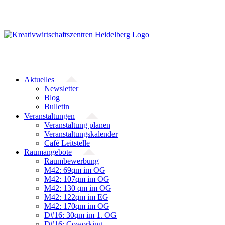
Zum
Inhalt
springen
Aktuelles
Newsletter
Blog
Bulletin
Veranstaltungen
Veranstaltung planen
Veranstaltungskalender
Café Leitstelle
Raumangebote
Raumbewerbung
M42: 69qm im OG
M42: 107qm im OG
M42: 130 qm im OG
M42: 122qm im EG
M42: 170qm im OG
D#16: 30qm im 1. OG
D#16: Coworking