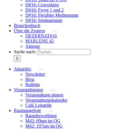
D#16: Coworking
D#16: Foyer 1 und 2
D#16: Flexibler Medienraum
D#16: Seminarraum
Branchenbuch
Über die Zentren
DEZERNAT#16
MARLENE 42
Akteure
Suche nach:
Aktuelles
Newsletter
Blog
Bulletin
Veranstaltungen
Veranstaltung planen
Veranstaltungskalender
Café Leitstelle
Raumangebote
Raumbewerbung
M42: 69qm im OG
M42: 107qm im OG