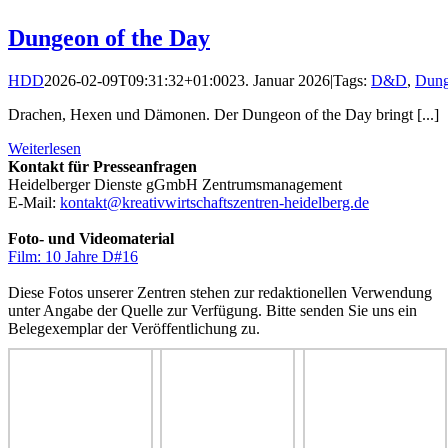
Dungeon of the Day
HDD
2026-02-09T09:31:32+01:00
23. Januar 2026
|
Tags:
D&D
,
Dung
Drachen, Hexen und Dämonen. Der Dungeon of the Day bringt [...]
Weiterlesen
Kontakt für Presseanfragen
Heidelberger Dienste gGmbH Zentrumsmanagement
E-Mail:
kontakt@kreativwirtschaftszentren-heidelberg.de
Foto- und Videomaterial
Film: 10 Jahre D#16
Diese Fotos unserer Zentren stehen zur redaktionellen Verwendung
unter Angabe der Quelle zur Verfügung. Bitte senden Sie uns ein
Belegexemplar der Veröffentlichung zu.