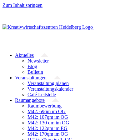
Zum Inhalt springen
Aktuelles
Newsletter
Blog
Bulletin
Veranstaltungen
Veranstaltung planen
Veranstaltungskalender
Café Leitstelle
Raumangebote
Raumbewerbung
M42: 69qm im OG
M42: 107qm im OG
M42: 130 qm im OG
M42: 122qm im EG
M42: 170qm im OG
D#16: 30qm im 1. OG