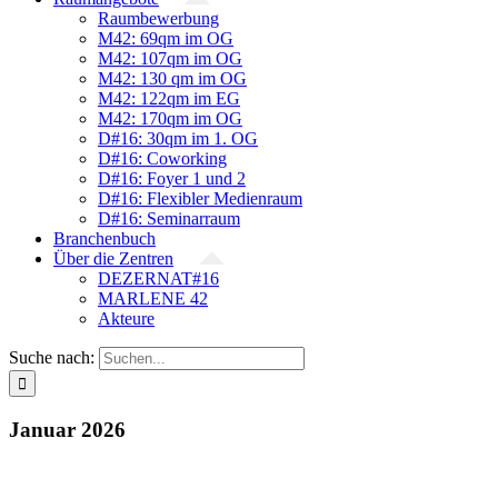
Raumbewerbung
M42: 69qm im OG
M42: 107qm im OG
M42: 130 qm im OG
M42: 122qm im EG
M42: 170qm im OG
D#16: 30qm im 1. OG
D#16: Coworking
D#16: Foyer 1 und 2
D#16: Flexibler Medienraum
D#16: Seminarraum
Branchenbuch
Über die Zentren
DEZERNAT#16
MARLENE 42
Akteure
Suche nach:
Januar 2026