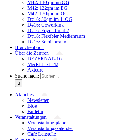
M42: 130 qm im OG
M42: 122qm im EG
M42: 170qm im OG
D#16: 30qm im 1. OG
D#16: Coworking
D#16: Foyer 1 und 2
D#16: Flexibler Medienraum
D#16: Seminarraum
Branchenbuch
Über die Zentren
DEZERNAT#16
MARLENE 42
Akteure
Suche nach:
Aktuelles
Newsletter
Blog
Bulletin
Veranstaltungen
Veranstaltung planen
Veranstaltungskalender
Café Leitstelle
Raumangebote