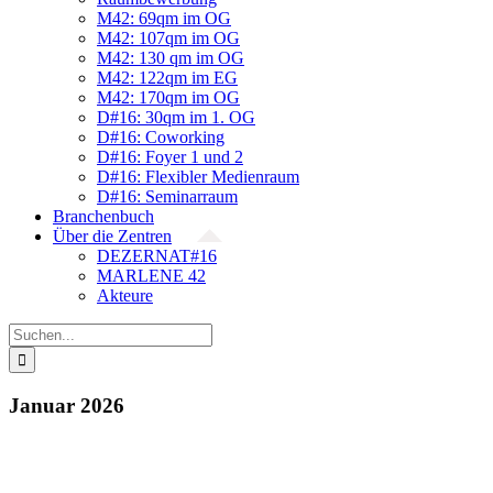
M42: 69qm im OG
M42: 107qm im OG
M42: 130 qm im OG
M42: 122qm im EG
M42: 170qm im OG
D#16: 30qm im 1. OG
D#16: Coworking
D#16: Foyer 1 und 2
D#16: Flexibler Medienraum
D#16: Seminarraum
Branchenbuch
Über die Zentren
DEZERNAT#16
MARLENE 42
Akteure
Suche
nach:
Januar 2026