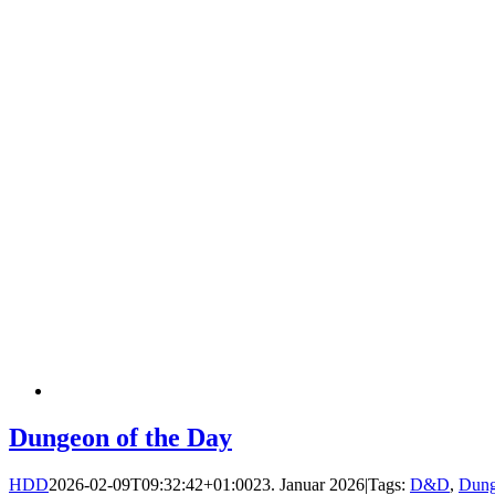
Dungeon of the Day
HDD
2026-02-09T09:32:42+01:00
23. Januar 2026
|
Tags:
D&D
,
Dung