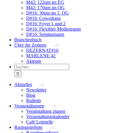
M42: 122qm im EG
M42: 170qm im OG
D#16: 30qm im 1. OG
D#16: Coworking
D#16: Foyer 1 und 2
D#16: Flexibler Medienraum
D#16: Seminarraum
Branchenbuch
Über die Zentren
DEZERNAT#16
MARLENE 42
Akteure
Suche
nach:
Aktuelles
Newsletter
Blog
Bulletin
Veranstaltungen
Veranstaltung planen
Veranstaltungskalender
Café Leitstelle
Raumangebote
Raumbewerbung