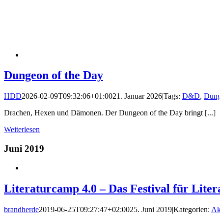
Dungeon of the Day
HDD
2026-02-09T09:32:06+01:00
21. Januar 2026
|
Tags:
D&D
,
Dung
Drachen, Hexen und Dämonen. Der Dungeon of the Day bringt [...]
Weiterlesen
Juni 2019
Literaturcamp 4.0 – Das Festival für Liter
brandherde
2019-06-25T09:27:47+02:00
25. Juni 2019
|
Kategorien:
Ak