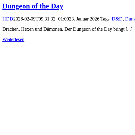
Dungeon of the Day
HDD
2026-02-09T09:31:32+01:00
23. Januar 2026
|
Tags:
D&D
,
Dung
Drachen, Hexen und Dämonen. Der Dungeon of the Day bringt [...]
Weiterlesen