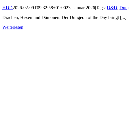
HDD
2026-02-09T09:32:58+01:00
23. Januar 2026
|
Tags:
D&D
,
Dung
Drachen, Hexen und Dämonen. Der Dungeon of the Day bringt [...]
Weiterlesen