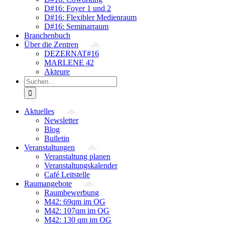
D#16: Foyer 1 und 2
D#16: Flexibler Medienraum
D#16: Seminarraum
Branchenbuch
Über die Zentren
DEZERNAT#16
MARLENE 42
Akteure
Suche
nach:
Aktuelles
Newsletter
Blog
Bulletin
Veranstaltungen
Veranstaltung planen
Veranstaltungskalender
Café Leitstelle
Raumangebote
Raumbewerbung
M42: 69qm im OG
M42: 107qm im OG
M42: 130 qm im OG