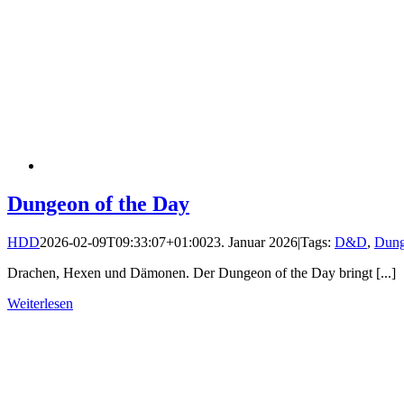
Dungeon of the Day
HDD
2026-02-09T09:33:07+01:00
23. Januar 2026
|
Tags:
D&D
,
Dung
Drachen, Hexen und Dämonen. Der Dungeon of the Day bringt [...]
Weiterlesen