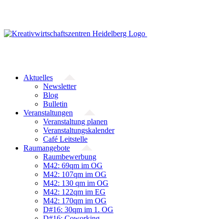
Zum
Inhalt
springen
Aktuelles
Newsletter
Blog
Bulletin
Veranstaltungen
Veranstaltung planen
Veranstaltungskalender
Café Leitstelle
Raumangebote
Raumbewerbung
M42: 69qm im OG
M42: 107qm im OG
M42: 130 qm im OG
M42: 122qm im EG
M42: 170qm im OG
D#16: 30qm im 1. OG
D#16: Coworking