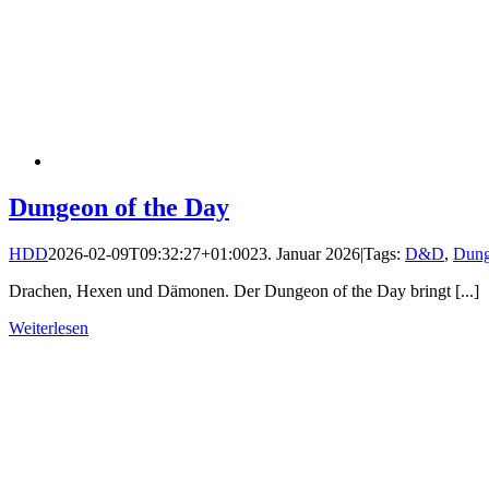
Dungeon of the Day
HDD
2026-02-09T09:32:27+01:00
23. Januar 2026
|
Tags:
D&D
,
Dung
Drachen, Hexen und Dämonen. Der Dungeon of the Day bringt [...]
Weiterlesen