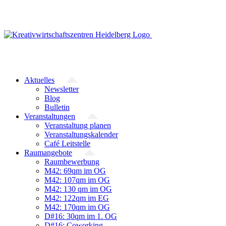
Zum
Inhalt
springen
Aktuelles
Newsletter
Blog
Bulletin
Veranstaltungen
Veranstaltung planen
Veranstaltungskalender
Café Leitstelle
Raumangebote
Raumbewerbung
M42: 69qm im OG
M42: 107qm im OG
M42: 130 qm im OG
M42: 122qm im EG
M42: 170qm im OG
D#16: 30qm im 1. OG
D#16: Coworking