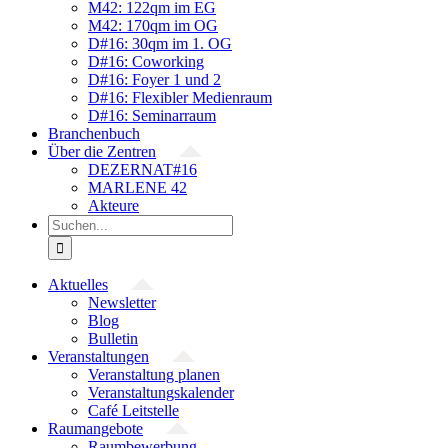
M42: 122qm im EG
M42: 170qm im OG
D#16: 30qm im 1. OG
D#16: Coworking
D#16: Foyer 1 und 2
D#16: Flexibler Medienraum
D#16: Seminarraum
Branchenbuch
Über die Zentren
DEZERNAT#16
MARLENE 42
Akteure
Suche
nach:
Aktuelles
Newsletter
Blog
Bulletin
Veranstaltungen
Veranstaltung planen
Veranstaltungskalender
Café Leitstelle
Raumangebote
Raumbewerbung