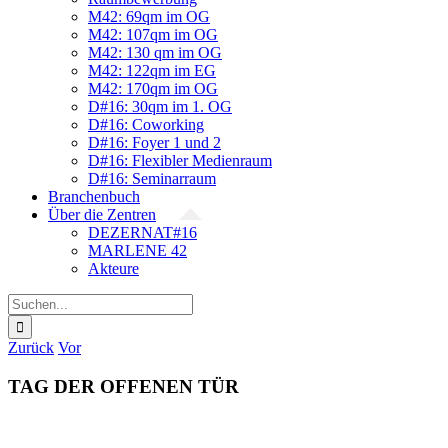
M42: 69qm im OG
M42: 107qm im OG
M42: 130 qm im OG
M42: 122qm im EG
M42: 170qm im OG
D#16: 30qm im 1. OG
D#16: Coworking
D#16: Foyer 1 und 2
D#16: Flexibler Medienraum
D#16: Seminarraum
Branchenbuch
Über die Zentren
DEZERNAT#16
MARLENE 42
Akteure
Suche
nach:
Zurück
Vor
TAG DER OFFENEN TÜR