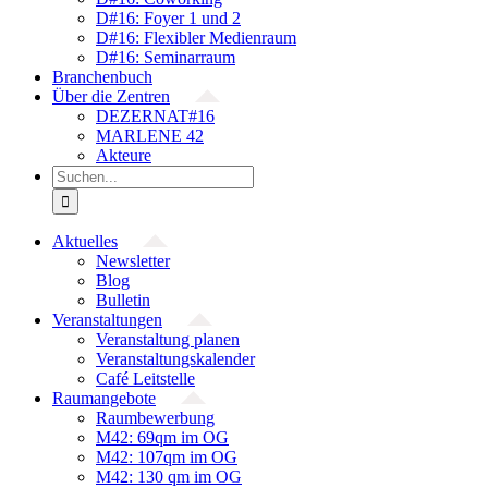
D#16: Foyer 1 und 2
D#16: Flexibler Medienraum
D#16: Seminarraum
Branchenbuch
Über die Zentren
DEZERNAT#16
MARLENE 42
Akteure
Suche
nach:
Aktuelles
Newsletter
Blog
Bulletin
Veranstaltungen
Veranstaltung planen
Veranstaltungskalender
Café Leitstelle
Raumangebote
Raumbewerbung
M42: 69qm im OG
M42: 107qm im OG
M42: 130 qm im OG