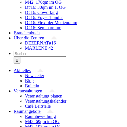
M42: 170qm im OG
D#16: 30qm im 1. OG
D#16: Coworking
D#16: Foyer 1 und 2
D#16: Flexibler Medienraum
D#16: Seminarraum
Branchenbuch
Über die Zentren
DEZERNAT#16
MARLENE 42
Suche
nach:
Aktuelles
Newsletter
Blog
Bulletin
Veranstaltungen
Veranstaltung planen
Veranstaltungskalender
Café Leitstelle
Raumangebote
Raumbewerbung
M42: 69qm im OG
M42: 107qm im OG