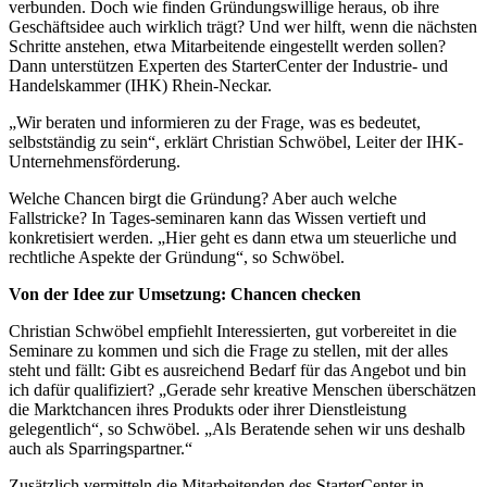
verbunden. Doch wie finden Gründungswillige heraus, ob ihre
Geschäftsidee auch wirklich trägt? Und wer hilft, wenn die nächsten
Schritte anstehen, etwa Mitarbeitende eingestellt werden sollen?
Dann unterstützen Experten des StarterCenter der Industrie- und
Handelskammer (IHK) Rhein-Neckar.
„Wir beraten und informieren zu der Frage, was es bedeutet,
selbstständig zu sein“, erklärt Christian Schwöbel, Leiter der IHK-
Unternehmensförderung.
Welche Chancen birgt die Gründung? Aber auch welche
Fallstricke? In Tages-seminaren kann das Wissen vertieft und
konkretisiert werden. „Hier geht es dann etwa um steuerliche und
rechtliche Aspekte der Gründung“, so Schwöbel.
Von der Idee zur Umsetzung: Chancen checken
Christian Schwöbel empfiehlt Interessierten, gut vorbereitet in die
Seminare zu kommen und sich die Frage zu stellen, mit der alles
steht und fällt: Gibt es ausreichend Bedarf für das Angebot und bin
ich dafür qualifiziert? „Gerade sehr kreative Menschen überschätzen
die Marktchancen ihres Produkts oder ihrer Dienstleistung
gelegentlich“, so Schwöbel. „Als Beratende sehen wir uns deshalb
auch als Sparringspartner.“
Zusätzlich vermitteln die Mitarbeitenden des StarterCenter in