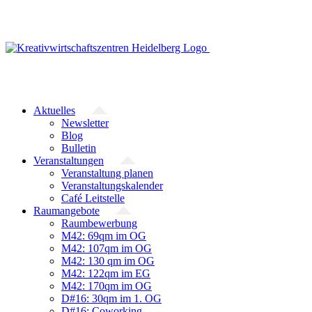
Zum
Inhalt
springen
Aktuelles
Newsletter
Blog
Bulletin
Veranstaltungen
Veranstaltung planen
Veranstaltungskalender
Café Leitstelle
Raumangebote
Raumbewerbung
M42: 69qm im OG
M42: 107qm im OG
M42: 130 qm im OG
M42: 122qm im EG
M42: 170qm im OG
D#16: 30qm im 1. OG
D#16: Coworking