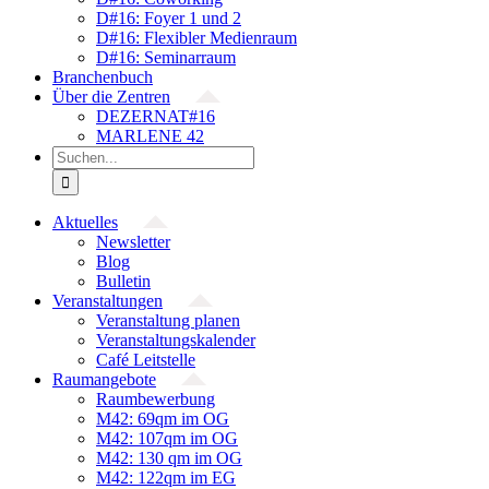
D#16: Foyer 1 und 2
D#16: Flexibler Medienraum
D#16: Seminarraum
Branchenbuch
Über die Zentren
DEZERNAT#16
MARLENE 42
Suche
nach:
Aktuelles
Newsletter
Blog
Bulletin
Veranstaltungen
Veranstaltung planen
Veranstaltungskalender
Café Leitstelle
Raumangebote
Raumbewerbung
M42: 69qm im OG
M42: 107qm im OG
M42: 130 qm im OG
M42: 122qm im EG