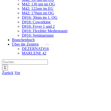
M42: 130 qm im OG
M42: 122qm im EG
M42: 170qm im OG
D#16: 30qm im 1. OG
D#16: Coworking
D#16: Foyer 1 und 2
D#16: Flexibler Medienraum
D#16: Seminarraum
Branchenbuch
Über die Zentren
DEZERNAT#16
MARLENE 42
Suche
nach:
Zurück
Vor
Zeige
grösseres
Bild