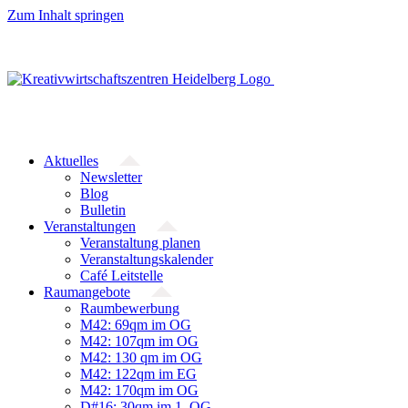
Zum Inhalt springen
Aktuelles
Newsletter
Blog
Bulletin
Veranstaltungen
Veranstaltung planen
Veranstaltungskalender
Café Leitstelle
Raumangebote
Raumbewerbung
M42: 69qm im OG
M42: 107qm im OG
M42: 130 qm im OG
M42: 122qm im EG
M42: 170qm im OG
D#16: 30qm im 1. OG