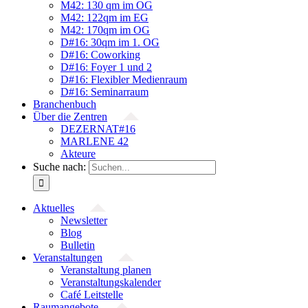
M42: 130 qm im OG
M42: 122qm im EG
M42: 170qm im OG
D#16: 30qm im 1. OG
D#16: Coworking
D#16: Foyer 1 und 2
D#16: Flexibler Medienraum
D#16: Seminarraum
Branchenbuch
Über die Zentren
DEZERNAT#16
MARLENE 42
Akteure
Suche nach:
Aktuelles
Newsletter
Blog
Bulletin
Veranstaltungen
Veranstaltung planen
Veranstaltungskalender
Café Leitstelle
Raumangebote