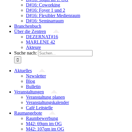
D#16: Coworking
D#16: Foyer 1 und 2
D#16: Flexibler Medienraum
D#16: Seminarraum
Branchenbuch
Über die Zentren
DEZERNAT#16
MARLENE 42
Akteure
Suche nach:
Aktuelles
Newsletter
Blog
Bulletin
Veranstaltungen
Veranstaltung planen
Veranstaltungskalender
Café Leitstelle
Raumangebote
Raumbewerbung
M42: 69qm im OG
M42: 107qm im OG