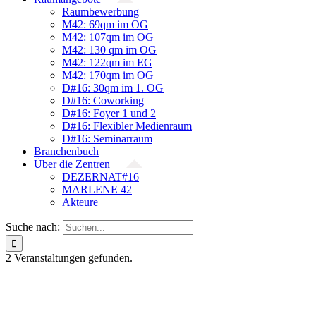
Raumbewerbung
M42: 69qm im OG
M42: 107qm im OG
M42: 130 qm im OG
M42: 122qm im EG
M42: 170qm im OG
D#16: 30qm im 1. OG
D#16: Coworking
D#16: Foyer 1 und 2
D#16: Flexibler Medienraum
D#16: Seminarraum
Branchenbuch
Über die Zentren
DEZERNAT#16
MARLENE 42
Akteure
Suche nach:
2 Veranstaltungen gefunden.