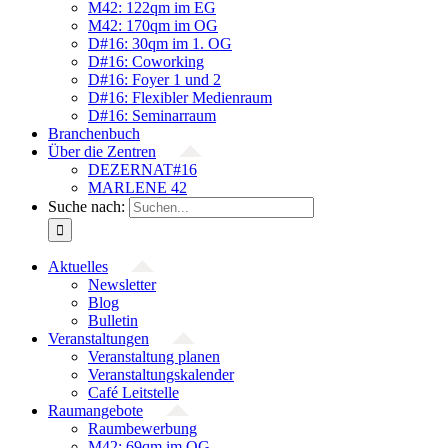
M42: 122qm im EG
M42: 170qm im OG
D#16: 30qm im 1. OG
D#16: Coworking
D#16: Foyer 1 und 2
D#16: Flexibler Medienraum
D#16: Seminarraum
Branchenbuch
Über die Zentren
DEZERNAT#16
MARLENE 42
Suche nach:
Aktuelles
Newsletter
Blog
Bulletin
Veranstaltungen
Veranstaltung planen
Veranstaltungskalender
Café Leitstelle
Raumangebote
Raumbewerbung
M42: 69qm im OG