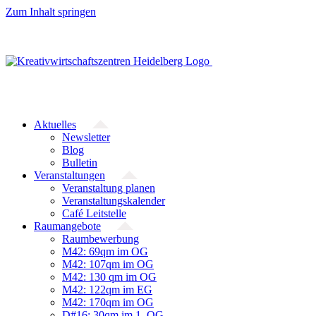
Zum Inhalt springen
Aktuelles
Newsletter
Blog
Bulletin
Veranstaltungen
Veranstaltung planen
Veranstaltungskalender
Café Leitstelle
Raumangebote
Raumbewerbung
M42: 69qm im OG
M42: 107qm im OG
M42: 130 qm im OG
M42: 122qm im EG
M42: 170qm im OG
D#16: 30qm im 1. OG