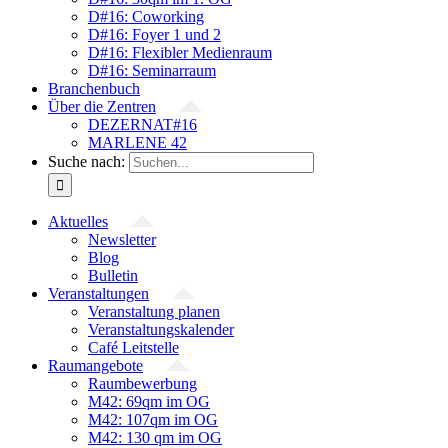
D#16: Coworking
D#16: Foyer 1 und 2
D#16: Flexibler Medienraum
D#16: Seminarraum
Branchenbuch
Über die Zentren
DEZERNAT#16
MARLENE 42
Suche nach:
Aktuelles
Newsletter
Blog
Bulletin
Veranstaltungen
Veranstaltung planen
Veranstaltungskalender
Café Leitstelle
Raumangebote
Raumbewerbung
M42: 69qm im OG
M42: 107qm im OG
M42: 130 qm im OG