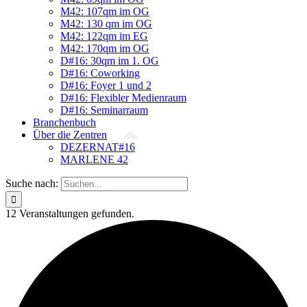
M42: 107qm im OG
M42: 130 qm im OG
M42: 122qm im EG
M42: 170qm im OG
D#16: 30qm im 1. OG
D#16: Coworking
D#16: Foyer 1 und 2
D#16: Flexibler Medienraum
D#16: Seminarraum
Branchenbuch
Über die Zentren
DEZERNAT#16
MARLENE 42
Suche nach:
12 Veranstaltungen gefunden.