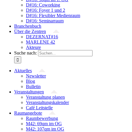
D#16: Coworking
D#16: Foyer 1 und 2
D#16: Flexibler Medienraum
D#16: Seminarraum
Branchenbuch
Über die Zentren
DEZERNAT#16
MARLENE 42
Akteure
Suche nach:
Aktuelles
Newsletter
Blog
Bulletin
Veranstaltungen
Veranstaltung planen
Veranstaltungskalender
Café Leitstelle
Raumangebote
Raumbewerbung
M42: 69qm im OG
M42: 107qm im OG