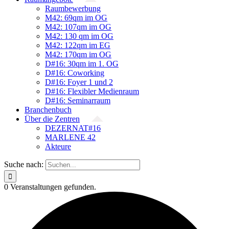
Raumbewerbung
M42: 69qm im OG
M42: 107qm im OG
M42: 130 qm im OG
M42: 122qm im EG
M42: 170qm im OG
D#16: 30qm im 1. OG
D#16: Coworking
D#16: Foyer 1 und 2
D#16: Flexibler Medienraum
D#16: Seminarraum
Branchenbuch
Über die Zentren
DEZERNAT#16
MARLENE 42
Akteure
Suche nach:
0 Veranstaltungen gefunden.