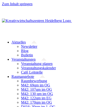
Zum Inhalt springen
Aktuelles
Newsletter
Blog
Bulletin
Veranstaltungen
Veranstaltung planen
Veranstaltungskalender
Café Leitstelle
Raumangebote
Raumbewerbung
M42: 69qm im OG
M42: 107qm im OG
M42: 130 qm im OG
M42: 122qm im EG
M42: 170qm im OG
D#16: 30qm im 1. OG