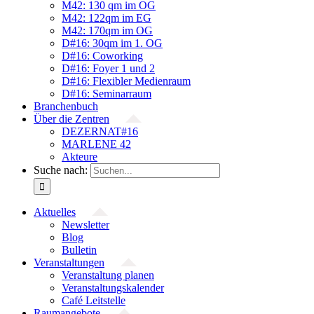
M42: 130 qm im OG
M42: 122qm im EG
M42: 170qm im OG
D#16: 30qm im 1. OG
D#16: Coworking
D#16: Foyer 1 und 2
D#16: Flexibler Medienraum
D#16: Seminarraum
Branchenbuch
Über die Zentren
DEZERNAT#16
MARLENE 42
Akteure
Suche nach:
Aktuelles
Newsletter
Blog
Bulletin
Veranstaltungen
Veranstaltung planen
Veranstaltungskalender
Café Leitstelle
Raumangebote