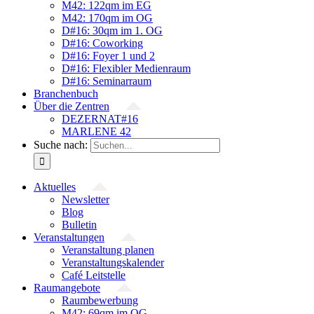
M42: 122qm im EG
M42: 170qm im OG
D#16: 30qm im 1. OG
D#16: Coworking
D#16: Foyer 1 und 2
D#16: Flexibler Medienraum
D#16: Seminarraum
Branchenbuch
Über die Zentren
DEZERNAT#16
MARLENE 42
Suche nach:
Aktuelles
Newsletter
Blog
Bulletin
Veranstaltungen
Veranstaltung planen
Veranstaltungskalender
Café Leitstelle
Raumangebote
Raumbewerbung
M42: 69qm im OG