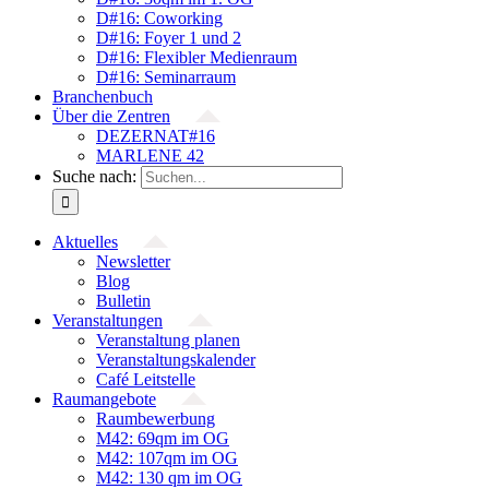
D#16: Coworking
D#16: Foyer 1 und 2
D#16: Flexibler Medienraum
D#16: Seminarraum
Branchenbuch
Über die Zentren
DEZERNAT#16
MARLENE 42
Suche nach:
Aktuelles
Newsletter
Blog
Bulletin
Veranstaltungen
Veranstaltung planen
Veranstaltungskalender
Café Leitstelle
Raumangebote
Raumbewerbung
M42: 69qm im OG
M42: 107qm im OG
M42: 130 qm im OG