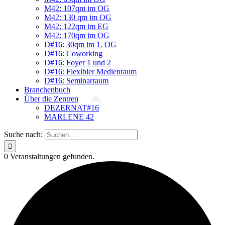
M42: 107qm im OG
M42: 130 qm im OG
M42: 122qm im EG
M42: 170qm im OG
D#16: 30qm im 1. OG
D#16: Coworking
D#16: Foyer 1 und 2
D#16: Flexibler Medienraum
D#16: Seminarraum
Branchenbuch
Über die Zentren
DEZERNAT#16
MARLENE 42
Suche nach:
0 Veranstaltungen gefunden.