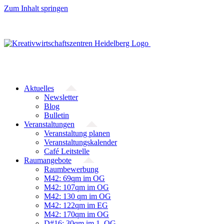
Zum Inhalt springen
Aktuelles
Newsletter
Blog
Bulletin
Veranstaltungen
Veranstaltung planen
Veranstaltungskalender
Café Leitstelle
Raumangebote
Raumbewerbung
M42: 69qm im OG
M42: 107qm im OG
M42: 130 qm im OG
M42: 122qm im EG
M42: 170qm im OG
D#16: 30qm im 1. OG