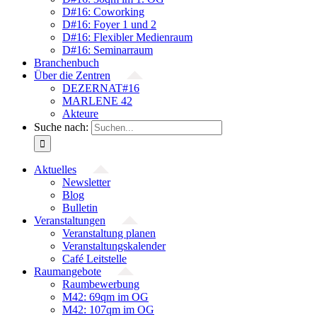
D#16: Coworking
D#16: Foyer 1 und 2
D#16: Flexibler Medienraum
D#16: Seminarraum
Branchenbuch
Über die Zentren
DEZERNAT#16
MARLENE 42
Akteure
Suche nach:
Aktuelles
Newsletter
Blog
Bulletin
Veranstaltungen
Veranstaltung planen
Veranstaltungskalender
Café Leitstelle
Raumangebote
Raumbewerbung
M42: 69qm im OG
M42: 107qm im OG