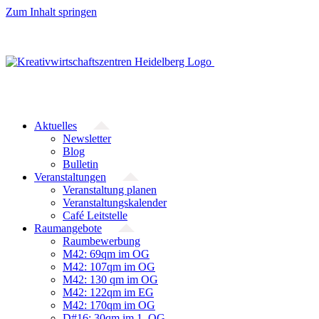
Zum Inhalt springen
Aktuelles
Newsletter
Blog
Bulletin
Veranstaltungen
Veranstaltung planen
Veranstaltungskalender
Café Leitstelle
Raumangebote
Raumbewerbung
M42: 69qm im OG
M42: 107qm im OG
M42: 130 qm im OG
M42: 122qm im EG
M42: 170qm im OG
D#16: 30qm im 1. OG