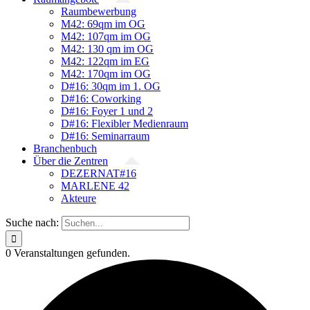
Raumbewerbung
M42: 69qm im OG
M42: 107qm im OG
M42: 130 qm im OG
M42: 122qm im EG
M42: 170qm im OG
D#16: 30qm im 1. OG
D#16: Coworking
D#16: Foyer 1 und 2
D#16: Flexibler Medienraum
D#16: Seminarraum
Branchenbuch
Über die Zentren
DEZERNAT#16
MARLENE 42
Akteure
Suche nach:
0 Veranstaltungen gefunden.