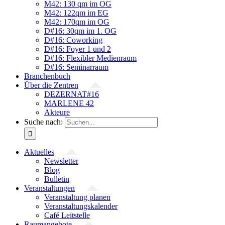
M42: 130 qm im OG
M42: 122qm im EG
M42: 170qm im OG
D#16: 30qm im 1. OG
D#16: Coworking
D#16: Foyer 1 und 2
D#16: Flexibler Medienraum
D#16: Seminarraum
Branchenbuch
Über die Zentren
DEZERNAT#16
MARLENE 42
Akteure
Suche nach:
Aktuelles
Newsletter
Blog
Bulletin
Veranstaltungen
Veranstaltung planen
Veranstaltungskalender
Café Leitstelle
Raumangebote