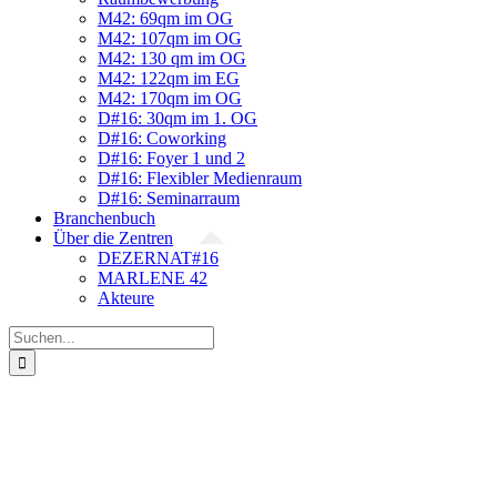
M42: 69qm im OG
M42: 107qm im OG
M42: 130 qm im OG
M42: 122qm im EG
M42: 170qm im OG
D#16: 30qm im 1. OG
D#16: Coworking
D#16: Foyer 1 und 2
D#16: Flexibler Medienraum
D#16: Seminarraum
Branchenbuch
Über die Zentren
DEZERNAT#16
MARLENE 42
Akteure
Suche
nach: