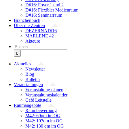
D#16: Foyer 1 und 2
D#16: Flexibler Medienraum
D#16: Seminarraum
Branchenbuch
Über die Zentren
DEZERNAT#16
MARLENE 42
Akteure
Suche
nach:
Aktuelles
Newsletter
Blog
Bulletin
Veranstaltungen
Veranstaltung planen
Veranstaltungskalender
Café Leitstelle
Raumangebote
Raumbewerbung
M42: 69qm im OG
M42: 107qm im OG
M42: 130 qm im OG