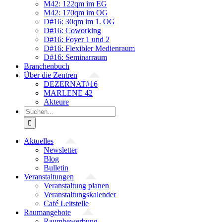
M42: 122qm im EG
M42: 170qm im OG
D#16: 30qm im 1. OG
D#16: Coworking
D#16: Foyer 1 und 2
D#16: Flexibler Medienraum
D#16: Seminarraum
Branchenbuch
Über die Zentren
DEZERNAT#16
MARLENE 42
Akteure
Suche
nach:
Aktuelles
Newsletter
Blog
Bulletin
Veranstaltungen
Veranstaltung planen
Veranstaltungskalender
Café Leitstelle
Raumangebote
Raumbewerbung