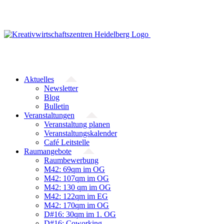
Zum
Inhalt
springen
Aktuelles
Newsletter
Blog
Bulletin
Veranstaltungen
Veranstaltung planen
Veranstaltungskalender
Café Leitstelle
Raumangebote
Raumbewerbung
M42: 69qm im OG
M42: 107qm im OG
M42: 130 qm im OG
M42: 122qm im EG
M42: 170qm im OG
D#16: 30qm im 1. OG
D#16: Coworking