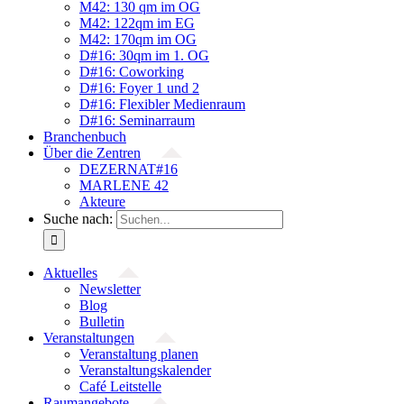
M42: 130 qm im OG
M42: 122qm im EG
M42: 170qm im OG
D#16: 30qm im 1. OG
D#16: Coworking
D#16: Foyer 1 und 2
D#16: Flexibler Medienraum
D#16: Seminarraum
Branchenbuch
Über die Zentren
DEZERNAT#16
MARLENE 42
Akteure
Suche nach:
Aktuelles
Newsletter
Blog
Bulletin
Veranstaltungen
Veranstaltung planen
Veranstaltungskalender
Café Leitstelle
Raumangebote