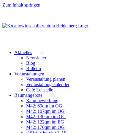
Zum Inhalt springen
Aktuelles
Newsletter
Blog
Bulletin
Veranstaltungen
Veranstaltung planen
Veranstaltungskalender
Café Leitstelle
Raumangebote
Raumbewerbung
M42: 69qm im OG
M42: 107qm im OG
M42: 130 qm im OG
M42: 122qm im EG
M42: 170qm im OG
D#16: 30qm im 1. OG