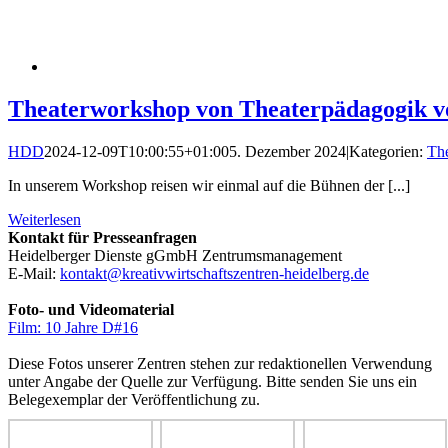
Theaterworkshop von Theaterpädagogik vo
HDD
2024-12-09T10:00:55+01:00
5. Dezember 2024
|
Kategorien:
The
In unserem Workshop reisen wir einmal auf die Bühnen der [...]
Weiterlesen
Kontakt für Presseanfragen
Heidelberger Dienste gGmbH Zentrumsmanagement
E-Mail:
kontakt@kreativwirtschaftszentren-heidelberg.de
Foto- und Videomaterial
Film: 10 Jahre D#16
Diese Fotos unserer Zentren stehen zur redaktionellen Verwendung
unter Angabe der Quelle zur Verfügung. Bitte senden Sie uns ein
Belegexemplar der Veröffentlichung zu.