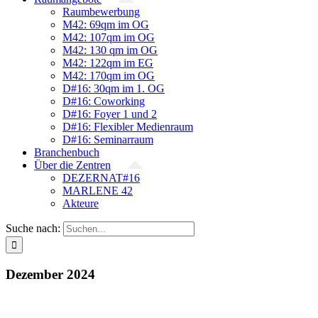
Raumbewerbung
M42: 69qm im OG
M42: 107qm im OG
M42: 130 qm im OG
M42: 122qm im EG
M42: 170qm im OG
D#16: 30qm im 1. OG
D#16: Coworking
D#16: Foyer 1 und 2
D#16: Flexibler Medienraum
D#16: Seminarraum
Branchenbuch
Über die Zentren
DEZERNAT#16
MARLENE 42
Akteure
Suche nach:
Dezember 2024