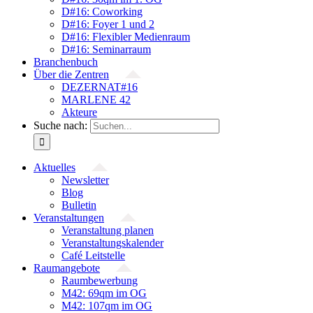
D#16: Coworking
D#16: Foyer 1 und 2
D#16: Flexibler Medienraum
D#16: Seminarraum
Branchenbuch
Über die Zentren
DEZERNAT#16
MARLENE 42
Akteure
Suche nach:
Aktuelles
Newsletter
Blog
Bulletin
Veranstaltungen
Veranstaltung planen
Veranstaltungskalender
Café Leitstelle
Raumangebote
Raumbewerbung
M42: 69qm im OG
M42: 107qm im OG