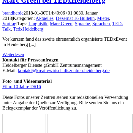
Marc Green bei TEDxHeidelberg
brandherde
2018-01-30T14:40:06+01:00
30. Januar
2018
|
Kategorien:
Aktuelles
,
Dezernat 16 Bulletin
,
Mieter
,
Vortrag
|
Tags:
Linguistik
,
Marc Green
,
Sprache
,
Sprachen
,
TED-
Talk
,
TedxHeidelberg
|
Vor kurzem fand das zweite ehrenamtlich organisierte TEDxEvent
in Heidelberg [...]
Weiterlesen
Kontakt für Presseanfragen
Heidelberger Dienste gGmbH Zentrumsmanagement
E-Mail:
kontakt@kreativwirtschaftszentren-heidelberg.de
Foto- und Videomaterial
Film: 10 Jahre D#16
Diese Fotos unserer Zentren stehen zur redaktionellen Verwendung
unter Angabe der Quelle zur Verfügung. Bitte senden Sie uns ein
Belegexemplar der Veröffentlichung zu.