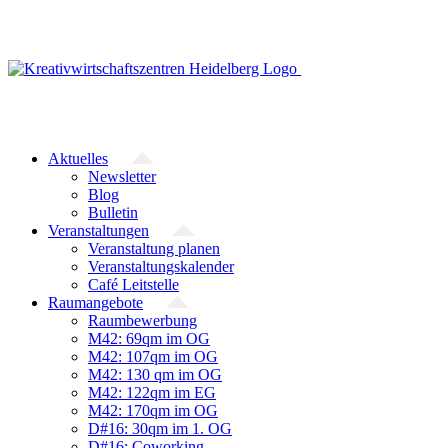
Zum
Inhalt
springen
Aktuelles
Newsletter
Blog
Bulletin
Veranstaltungen
Veranstaltung planen
Veranstaltungskalender
Café Leitstelle
Raumangebote
Raumbewerbung
M42: 69qm im OG
M42: 107qm im OG
M42: 130 qm im OG
M42: 122qm im EG
M42: 170qm im OG
D#16: 30qm im 1. OG
D#16: Coworking