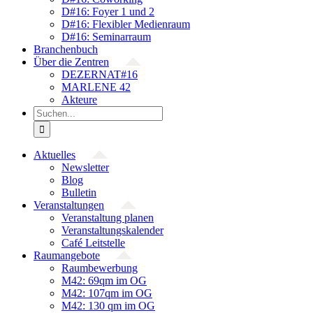
D#16: Foyer 1 und 2
D#16: Flexibler Medienraum
D#16: Seminarraum
Branchenbuch
Über die Zentren
DEZERNAT#16
MARLENE 42
Akteure
Suche
nach:
Aktuelles
Newsletter
Blog
Bulletin
Veranstaltungen
Veranstaltung planen
Veranstaltungskalender
Café Leitstelle
Raumangebote
Raumbewerbung
M42: 69qm im OG
M42: 107qm im OG
M42: 130 qm im OG