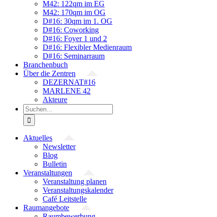
M42: 122qm im EG
M42: 170qm im OG
D#16: 30qm im 1. OG
D#16: Coworking
D#16: Foyer 1 und 2
D#16: Flexibler Medienraum
D#16: Seminarraum
Branchenbuch
Über die Zentren
DEZERNAT#16
MARLENE 42
Akteure
Suche
nach:
Aktuelles
Newsletter
Blog
Bulletin
Veranstaltungen
Veranstaltung planen
Veranstaltungskalender
Café Leitstelle
Raumangebote
Raumbewerbung