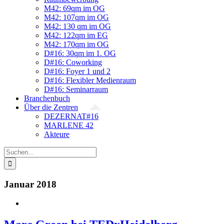
M42: 69qm im OG
M42: 107qm im OG
M42: 130 qm im OG
M42: 122qm im EG
M42: 170qm im OG
D#16: 30qm im 1. OG
D#16: Coworking
D#16: Foyer 1 und 2
D#16: Flexibler Medienraum
D#16: Seminarraum
Branchenbuch
Über die Zentren
DEZERNAT#16
MARLENE 42
Akteure
Suche
nach:
Januar 2018