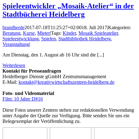
Spieleentwickler „Mosaik-Atelier“ in der
Stadtbücherei Heidelberg
brandherde
2017-07-18T11:25:27+02:00
18. Juli 2017
|
Kategorien:
Beratung
,
Kurse
,
Mieter
|
Tags:
Kinder
,
Mosaik Spieleatelier
,
Spieleentwicklung
,
Spielen
,
Stadtbibliothek Heidelberg
,
Veranstaltung
|
Am Dienstag, den 1. August ab 16 Uhr sind die [...]
Weiterlesen
Kontakt für Presseanfragen
Heidelberger Dienste gGmbH Zentrumsmanagement
E-Mail:
kontakt@kreativwirtschaftszentren-heidelberg.de
Foto- und Videomaterial
Film: 10 Jahre D#16
Diese Fotos unserer Zentren stehen zur redaktionellen Verwendung
unter Angabe der Quelle zur Verfügung. Bitte senden Sie uns ein
Belegexemplar der Veröffentlichung zu.