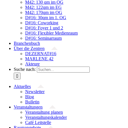
M42: 130 qm im OG
M42: 122qm im EG
M42: 170qm im OG
D#16: 30qm im 1. OG
D#16: Coworking
D#16: Foyer 1 und 2
D#16: Flexibler Medienraum
D#16: Seminarraum
Branchenbuch
Über die Zentren
DEZERNAT#16
MARLENE 42
Akteure
Suche nach:
Aktuelles
Newsletter
Blog
Bulletin
Veranstaltungen
Veranstaltung planen
Veranstaltungskalender
Café Leitstelle
Raumangebote