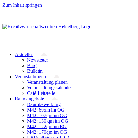
Zum Inhalt springen
Aktuelles
Newsletter
Blog
Bulletin
Veranstaltungen
Veranstaltung planen
Veranstaltungskalender
Café Leitstelle
Raumangebote
Raumbewerbung
M42: 69qm im OG
M42: 107qm im OG
M42: 130 qm im OG
M42: 122qm im EG
M42: 170qm im OG
D#16: 30qm im 1. OG