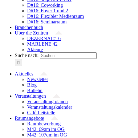
D#16: Coworking
D#16: Foyer 1 und 2
D#16: Flexibler Medienraum
D#16: Seminarraum
Branchenbuch
Über die Zentren
DEZERNAT#16
MARLENE 42
Akteure
Suche nach:
Aktuelles
Newsletter
Blog
Bulletin
Veranstaltungen
Veranstaltung planen
Veranstaltungskalender
Café Leitstelle
Raumangebote
Raumbewerbung
M42: 69qm im OG
M42: 107qm im OG