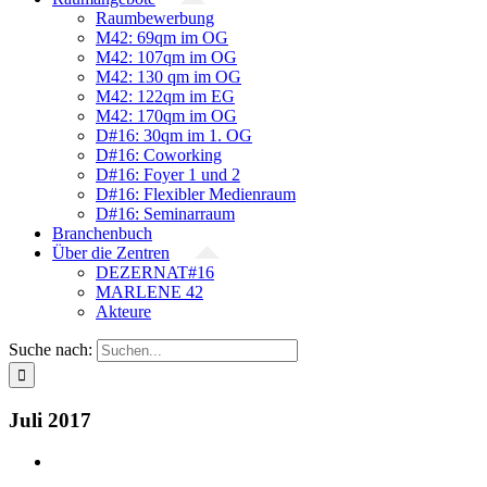
Raumbewerbung
M42: 69qm im OG
M42: 107qm im OG
M42: 130 qm im OG
M42: 122qm im EG
M42: 170qm im OG
D#16: 30qm im 1. OG
D#16: Coworking
D#16: Foyer 1 und 2
D#16: Flexibler Medienraum
D#16: Seminarraum
Branchenbuch
Über die Zentren
DEZERNAT#16
MARLENE 42
Akteure
Suche nach:
Juli 2017