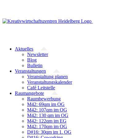
Zum
Inhalt
springen
Aktuelles
Newsletter
Blog
Bulletin
Veranstaltungen
Veranstaltung planen
Veranstaltungskalender
Café Leitstelle
Raumangebote
Raumbewerbung
M42: 69qm im OG
M42: 107qm im OG
M42: 130 qm im OG
M42: 122qm im EG
M42: 170qm im OG
D#16: 30qm im 1. OG
D#16: Coworking