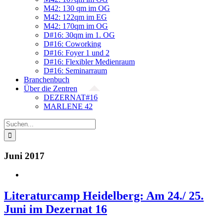
M42: 130 qm im OG
M42: 122qm im EG
M42: 170qm im OG
D#16: 30qm im 1. OG
D#16: Coworking
D#16: Foyer 1 und 2
D#16: Flexibler Medienraum
D#16: Seminarraum
Branchenbuch
Über die Zentren
DEZERNAT#16
MARLENE 42
Suche
nach:
Juni 2017
Literaturcamp Heidelberg: Am 24./ 25.
Juni im Dezernat 16