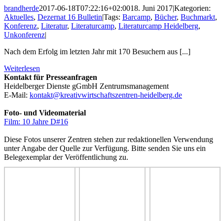
brandherde
2017-06-18T07:22:16+02:00
18. Juni 2017
|
Kategorien:
Aktuelles
,
Dezernat 16 Bulletin
|
Tags:
Barcamp
,
Bücher
,
Buchmarkt
,
Konferenz
,
Literatur
,
Literaturcamp
,
Literaturcamp Heidelberg
,
Unkonferenz
|
Nach dem Erfolg im letzten Jahr mit 170 Besuchern aus [...]
Weiterlesen
Kontakt für Presseanfragen
Heidelberger Dienste gGmbH Zentrumsmanagement
E-Mail:
kontakt@kreativwirtschaftszentren-heidelberg.de
Foto- und Videomaterial
Film: 10 Jahre D#16
Diese Fotos unserer Zentren stehen zur redaktionellen Verwendung
unter Angabe der Quelle zur Verfügung. Bitte senden Sie uns ein
Belegexemplar der Veröffentlichung zu.