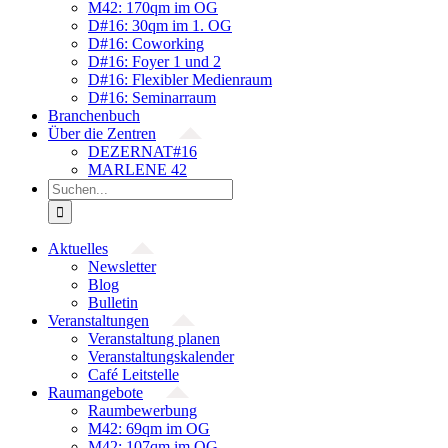
M42: 170qm im OG
D#16: 30qm im 1. OG
D#16: Coworking
D#16: Foyer 1 und 2
D#16: Flexibler Medienraum
D#16: Seminarraum
Branchenbuch
Über die Zentren
DEZERNAT#16
MARLENE 42
Suche
nach:
Aktuelles
Newsletter
Blog
Bulletin
Veranstaltungen
Veranstaltung planen
Veranstaltungskalender
Café Leitstelle
Raumangebote
Raumbewerbung
M42: 69qm im OG
M42: 107qm im OG