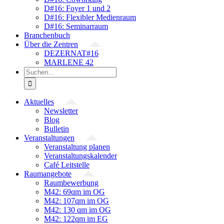
D#16: Foyer 1 und 2
D#16: Flexibler Medienraum
D#16: Seminarraum
Branchenbuch
Über die Zentren
DEZERNAT#16
MARLENE 42
Suche
nach:
Aktuelles
Newsletter
Blog
Bulletin
Veranstaltungen
Veranstaltung planen
Veranstaltungskalender
Café Leitstelle
Raumangebote
Raumbewerbung
M42: 69qm im OG
M42: 107qm im OG
M42: 130 qm im OG
M42: 122qm im EG