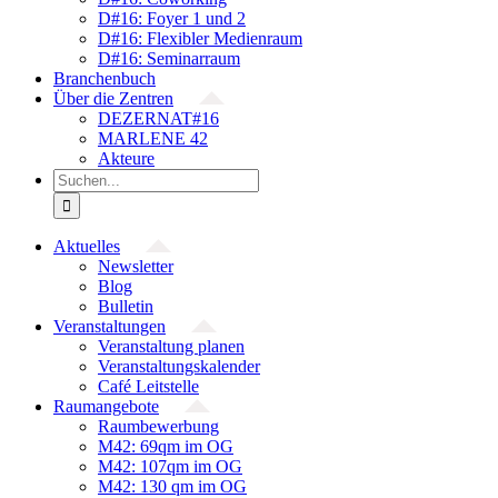
D#16: Foyer 1 und 2
D#16: Flexibler Medienraum
D#16: Seminarraum
Branchenbuch
Über die Zentren
DEZERNAT#16
MARLENE 42
Akteure
Suche
nach:
Aktuelles
Newsletter
Blog
Bulletin
Veranstaltungen
Veranstaltung planen
Veranstaltungskalender
Café Leitstelle
Raumangebote
Raumbewerbung
M42: 69qm im OG
M42: 107qm im OG
M42: 130 qm im OG