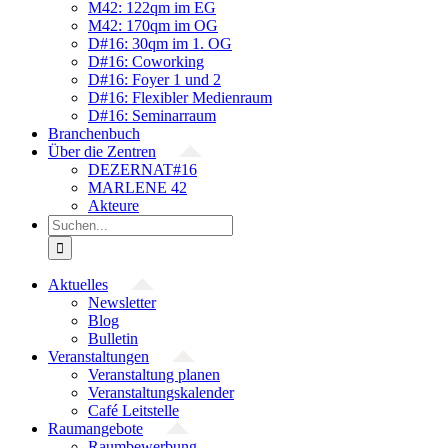
M42: 122qm im EG
M42: 170qm im OG
D#16: 30qm im 1. OG
D#16: Coworking
D#16: Foyer 1 und 2
D#16: Flexibler Medienraum
D#16: Seminarraum
Branchenbuch
Über die Zentren
DEZERNAT#16
MARLENE 42
Akteure
Suche
nach:
Aktuelles
Newsletter
Blog
Bulletin
Veranstaltungen
Veranstaltung planen
Veranstaltungskalender
Café Leitstelle
Raumangebote
Raumbewerbung