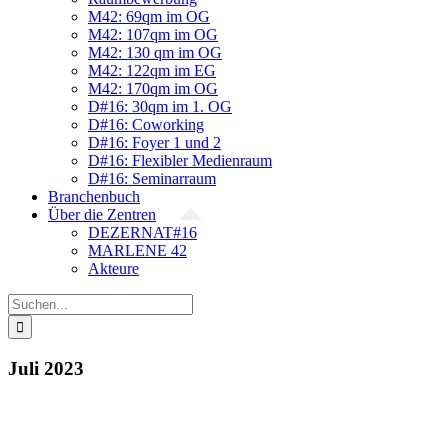
M42: 69qm im OG
M42: 107qm im OG
M42: 130 qm im OG
M42: 122qm im EG
M42: 170qm im OG
D#16: 30qm im 1. OG
D#16: Coworking
D#16: Foyer 1 und 2
D#16: Flexibler Medienraum
D#16: Seminarraum
Branchenbuch
Über die Zentren
DEZERNAT#16
MARLENE 42
Akteure
Suche
nach:
Juli 2023