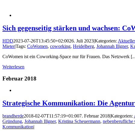
Sich gegenseitig stärken und wachsen: C
HDD
2023-07-26T13:45:50+02:00
26. Juli 2023
|
Kategorien:
Aktuelle
Mieter
|
Tags:
CoWomen
,
coworking
,
Heidelberg
,
Johannah Illgner
,
Ku
CoWomen ist ein Coworking-Space nur für Frauen. Das Netzwerk [..
Weiterlesen
Februar 2018
Strategische Kommunikation: Die Agentu
brandherde
2018-02-07T11:57:19+01:00
7. Februar 2018
|
Kategorien:
Gründung
,
Johannah Illgner
,
Kristina Scheuermann
,
nebenberufliche
Kommunikation
|