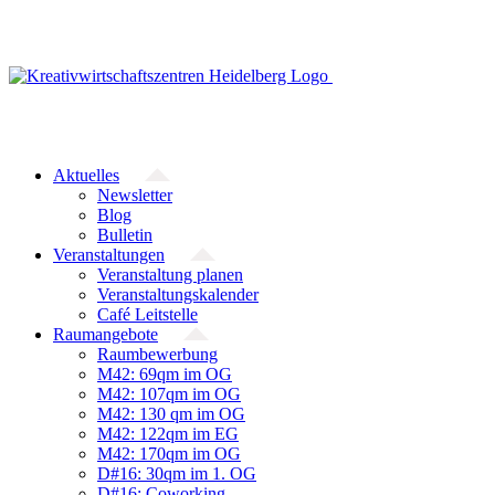
Zum
Inhalt
springen
Aktuelles
Newsletter
Blog
Bulletin
Veranstaltungen
Veranstaltung planen
Veranstaltungskalender
Café Leitstelle
Raumangebote
Raumbewerbung
M42: 69qm im OG
M42: 107qm im OG
M42: 130 qm im OG
M42: 122qm im EG
M42: 170qm im OG
D#16: 30qm im 1. OG
D#16: Coworking