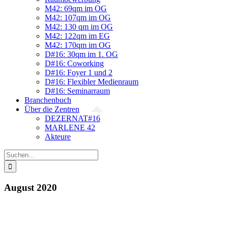
M42: 69qm im OG
M42: 107qm im OG
M42: 130 qm im OG
M42: 122qm im EG
M42: 170qm im OG
D#16: 30qm im 1. OG
D#16: Coworking
D#16: Foyer 1 und 2
D#16: Flexibler Medienraum
D#16: Seminarraum
Branchenbuch
Über die Zentren
DEZERNAT#16
MARLENE 42
Akteure
Suche
nach:
August 2020