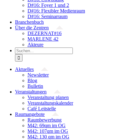
D#16: Foyer 1 und 2
D#16: Flexibler Medienraum
D#16: Seminarraum
Branchenbuch
Über die Zentren
DEZERNAT#16
MARLENE 42
Akteure
Suche
nach:
Aktuelles
Newsletter
Blog
Bulletin
Veranstaltungen
Veranstaltung planen
Veranstaltungskalender
Café Leitstelle
Raumangebote
Raumbewerbung
M42: 69qm im OG
M42: 107qm im OG
M42: 130 qm im OG