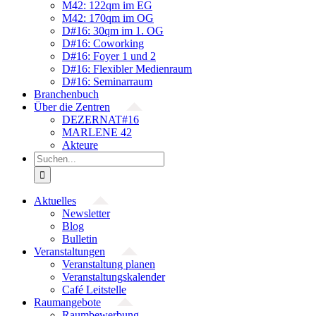
M42: 122qm im EG
M42: 170qm im OG
D#16: 30qm im 1. OG
D#16: Coworking
D#16: Foyer 1 und 2
D#16: Flexibler Medienraum
D#16: Seminarraum
Branchenbuch
Über die Zentren
DEZERNAT#16
MARLENE 42
Akteure
Suche
nach:
Aktuelles
Newsletter
Blog
Bulletin
Veranstaltungen
Veranstaltung planen
Veranstaltungskalender
Café Leitstelle
Raumangebote
Raumbewerbung