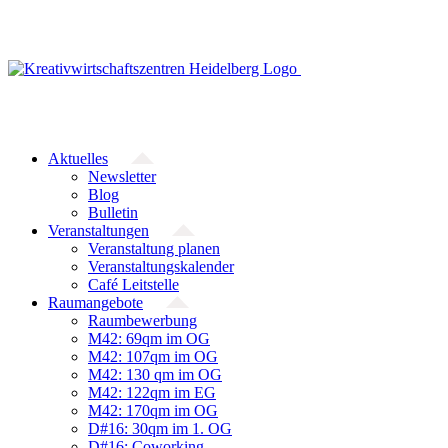
Zum
Inhalt
springen
Aktuelles
Newsletter
Blog
Bulletin
Veranstaltungen
Veranstaltung planen
Veranstaltungskalender
Café Leitstelle
Raumangebote
Raumbewerbung
M42: 69qm im OG
M42: 107qm im OG
M42: 130 qm im OG
M42: 122qm im EG
M42: 170qm im OG
D#16: 30qm im 1. OG
D#16: Coworking