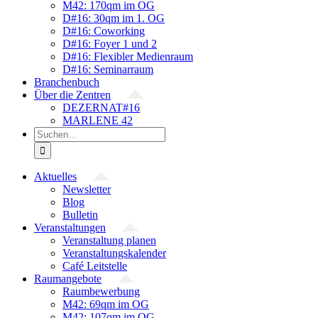
M42: 170qm im OG
D#16: 30qm im 1. OG
D#16: Coworking
D#16: Foyer 1 und 2
D#16: Flexibler Medienraum
D#16: Seminarraum
Branchenbuch
Über die Zentren
DEZERNAT#16
MARLENE 42
Suche
nach:
Aktuelles
Newsletter
Blog
Bulletin
Veranstaltungen
Veranstaltung planen
Veranstaltungskalender
Café Leitstelle
Raumangebote
Raumbewerbung
M42: 69qm im OG
M42: 107qm im OG