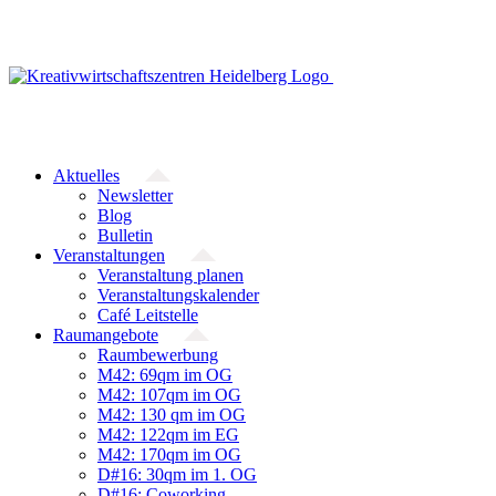
Zum
Inhalt
springen
Aktuelles
Newsletter
Blog
Bulletin
Veranstaltungen
Veranstaltung planen
Veranstaltungskalender
Café Leitstelle
Raumangebote
Raumbewerbung
M42: 69qm im OG
M42: 107qm im OG
M42: 130 qm im OG
M42: 122qm im EG
M42: 170qm im OG
D#16: 30qm im 1. OG
D#16: Coworking