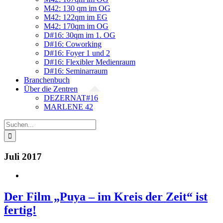
M42: 130 qm im OG
M42: 122qm im EG
M42: 170qm im OG
D#16: 30qm im 1. OG
D#16: Coworking
D#16: Foyer 1 und 2
D#16: Flexibler Medienraum
D#16: Seminarraum
Branchenbuch
Über die Zentren
DEZERNAT#16
MARLENE 42
Suche
nach:
Juli 2017
Der Film „Puya – im Kreis der Zeit“ ist
fertig!