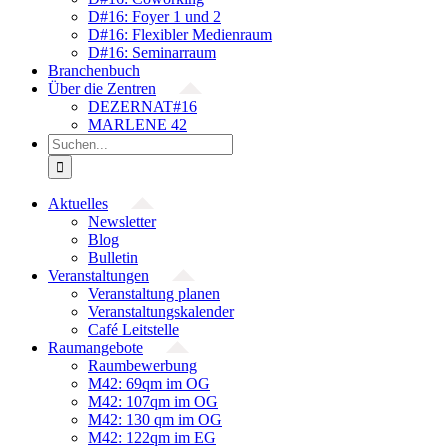
D#16: Foyer 1 und 2
D#16: Flexibler Medienraum
D#16: Seminarraum
Branchenbuch
Über die Zentren
DEZERNAT#16
MARLENE 42
Suche
nach:
Aktuelles
Newsletter
Blog
Bulletin
Veranstaltungen
Veranstaltung planen
Veranstaltungskalender
Café Leitstelle
Raumangebote
Raumbewerbung
M42: 69qm im OG
M42: 107qm im OG
M42: 130 qm im OG
M42: 122qm im EG