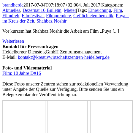
brandherde
2017-07-04T07:18:07+02:00
4. Juli 2017
|
Kategorien:
Aktuelles
,
Dezernat 16 Bulletin
,
Mieter
|
Tags:
Einreichung
,
Film
,
Filmdreh
,
Filmfestival
,
Filmpremiere
,
Geflüchtetenthematik
,
Puya –
im Kreis der Zeit
,
Shahbaz Noshir
|
Vor kurzem hat Shahbaz Noshir die Arbeit am Film „Puya [...]
Weiterlesen
Kontakt für Presseanfragen
Heidelberger Dienste gGmbH Zentrumsmanagement
E-Mail:
kontakt@kreativwirtschaftszentren-heidelberg.de
Foto- und Videomaterial
Film: 10 Jahre D#16
Diese Fotos unserer Zentren stehen zur redaktionellen Verwendung
unter Angabe der Quelle zur Verfügung. Bitte senden Sie uns ein
Belegexemplar der Veröffentlichung zu.