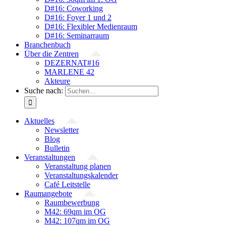
D#16: Coworking
D#16: Foyer 1 und 2
D#16: Flexibler Medienraum
D#16: Seminarraum
Branchenbuch
Über die Zentren
DEZERNAT#16
MARLENE 42
Akteure
Suche nach:
Aktuelles
Newsletter
Blog
Bulletin
Veranstaltungen
Veranstaltung planen
Veranstaltungskalender
Café Leitstelle
Raumangebote
Raumbewerbung
M42: 69qm im OG
M42: 107qm im OG