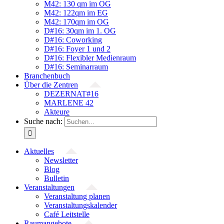
M42: 130 qm im OG
M42: 122qm im EG
M42: 170qm im OG
D#16: 30qm im 1. OG
D#16: Coworking
D#16: Foyer 1 und 2
D#16: Flexibler Medienraum
D#16: Seminarraum
Branchenbuch
Über die Zentren
DEZERNAT#16
MARLENE 42
Akteure
Suche nach:
Aktuelles
Newsletter
Blog
Bulletin
Veranstaltungen
Veranstaltung planen
Veranstaltungskalender
Café Leitstelle
Raumangebote