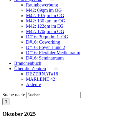
Raumbewerbung
M42: 69qm im OG
M42: 107qm im OG
M42: 130 qm im OG
M42: 122qm im EG
M42: 170qm im OG
D#16: 30qm im 1. OG
D#16: Coworking
D#16: Foyer 1 und 2
D#16: Flexibler Medienraum
D#16: Seminarraum
Branchenbuch
Über die Zentren
DEZERNAT#16
MARLENE 42
Akteure
Suche nach:
Oktober 2025