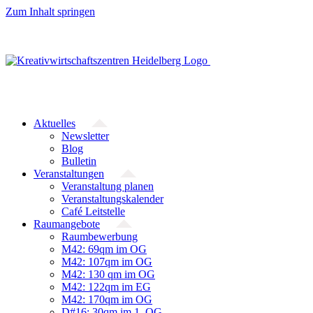
Zum Inhalt springen
Aktuelles
Newsletter
Blog
Bulletin
Veranstaltungen
Veranstaltung planen
Veranstaltungskalender
Café Leitstelle
Raumangebote
Raumbewerbung
M42: 69qm im OG
M42: 107qm im OG
M42: 130 qm im OG
M42: 122qm im EG
M42: 170qm im OG
D#16: 30qm im 1. OG