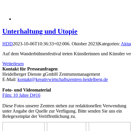
Unterhaltung und Utopie
HDD
2023-10-06T10:36:33+02:00
6. Oktober 2023
|
Kategorien:
Aktue
Auf dem Wanderbühnenfestival treten Künstlerinnen und Künstler vers
Weiterlesen
Kontakt für Presseanfragen
Heidelberger Dienste gGmbH Zentrumsmanagement
E-Mail:
kontakt@kreativwirtschaftszentren-heidelberg.de
Foto- und Videomaterial
Film: 10 Jahre D#16
Diese Fotos unserer Zentren stehen zur redaktionellen Verwendung
unter Angabe der Quelle zur Verfügung. Bitte senden Sie uns ein
Belegexemplar der Veröffentlichung zu.