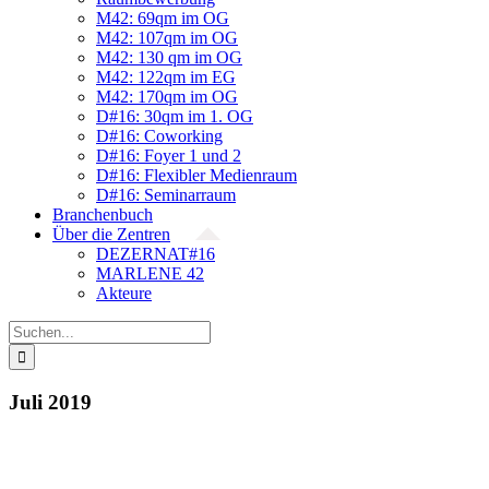
M42: 69qm im OG
M42: 107qm im OG
M42: 130 qm im OG
M42: 122qm im EG
M42: 170qm im OG
D#16: 30qm im 1. OG
D#16: Coworking
D#16: Foyer 1 und 2
D#16: Flexibler Medienraum
D#16: Seminarraum
Branchenbuch
Über die Zentren
DEZERNAT#16
MARLENE 42
Akteure
Suche
nach:
Juli 2019