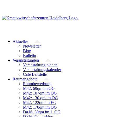
Zum
Inhalt
springen
Aktuelles
Newsletter
Blog
Bulletin
Veranstaltungen
Veranstaltung planen
Veranstaltungskalender
Café Leitstelle
Raumangebote
Raumbewerbung
M42: 69qm im OG
M42: 107qm im OG
M42: 130 qm im OG
M42: 122qm im EG
M42: 170qm im OG
D#16: 30qm im 1. OG
D#16: Coworking