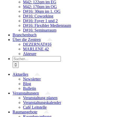
M42: 122qm im EG
M42: 170qm im OG
D#16: 30qm im 1. OG
D#16: Coworking
D#16: Foyer 1 und 2
D#16: Flexibler Medienraum
D#16: Seminarraum
Branchenbuch
Über die Zentren
DEZERNAT#16
MARLENE 42
Akteure
Suche
nach:
Aktuelles
Newsletter
Blog
Bulletin
Veranstaltungen
Veranstaltung planen
Veranstaltungskalender
Café Leitstelle
Raumangebote
Raumbewerbung