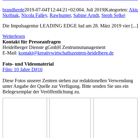
brandherde
2019-07-04T12:44:21+02:00
4. Juli 2019
|
Kategorien:
Aktu
Skribiak
,
Nicola Falley
,
Rawhunter
,
Sabine Arndt
,
Steph Selke
|
Die Impulsagentur LEADING EDGE lud am 28. März 2019 vier [...]
Weiterlesen
Kontakt für Presseanfragen
Heidelberger Dienste gGmbH Zentrumsmanagement
E-Mail:
kontakt@kreativwirtschaftszentren-heidelberg.de
Foto- und Videomaterial
Film: 10 Jahre D#16
Diese Fotos unserer Zentren stehen zur redaktionellen Verwendung
unter Angabe der Quelle zur Verfügung. Bitte senden Sie uns ein
Belegexemplar der Veröffentlichung zu.