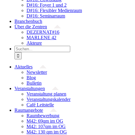
D#16: Foyer 1 und 2
D#16: Flexibler Medienraum
D#16: Seminarraum
Branchenbuch
Über die Zentren
DEZERNAT#16
MARLENE 42
Akteure
Suche
nach:
Aktuelles
Newsletter
Blog
Bulletin
Veranstaltungen
Veranstaltung planen
Veranstaltungskalender
Café Leitstelle
Raumangebote
Raumbewerbung
M42: 69qm im OG
M42: 107qm im OG
M42: 130 qm im OG