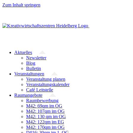
Zum Inhalt springen
Aktuelles
Newsletter
Blog
Bulletin
Veranstaltungen
Veranstaltung planen
Veranstaltungskalender
Café Leitstelle
Raumangebote
Raumbewerbung
M42: 69qm im OG
M42: 107qm im OG
M42: 130 qm im OG
M42: 122qm im EG
M42: 170qm im OG
D#16: 30qm im 1. OG