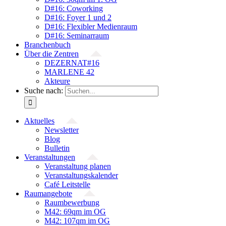
D#16: Coworking
D#16: Foyer 1 und 2
D#16: Flexibler Medienraum
D#16: Seminarraum
Branchenbuch
Über die Zentren
DEZERNAT#16
MARLENE 42
Akteure
Suche nach:
Aktuelles
Newsletter
Blog
Bulletin
Veranstaltungen
Veranstaltung planen
Veranstaltungskalender
Café Leitstelle
Raumangebote
Raumbewerbung
M42: 69qm im OG
M42: 107qm im OG