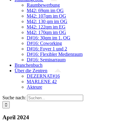
Raumbewerbung
M42: 69qm im OG
M42: 107qm im OG
M42: 130 qm im OG
M42: 122qm im EG
M42: 170qm im OG
D#16: 30qm im 1. OG
D#16: Coworking
D#16: Foyer 1 und 2
D#16: Flexibler Medienraum
D#16: Seminarraum
Branchenbuch
Über die Zentren
DEZERNAT#16
MARLENE 42
Akteure
Suche nach:
April 2024