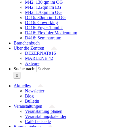
M42: 130 qm im OG
M42: 122qm im EG
M42: 170qm im OG
D#16: 30qm im 1. OG
D#16: Coworking
D#16: Foyer 1 und 2
D#16: Flexibler Medienraum
D#16: Seminarraum
Branchenbuch
Über die Zentren
DEZERNAT#16
MARLENE 42
Akteure
Suche nach:
Aktuelles
Newsletter
Blog
Bulletin
Veranstaltungen
Veranstaltung planen
Veranstaltungskalender
Café Leitstelle
Raumangebote