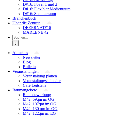
D#16: Foyer 1 und 2
D#16: Flexibler Medienraum
D#16: Seminarraum
Branchenbuch
Über die Zentren
DEZERNAT#16
MARLENE 42
Suche
nach:
Aktuelles
Newsletter
Blog
Bulletin
Veranstaltungen
Veranstaltung planen
Veranstaltungskalender
Café Leitstelle
Raumangebote
Raumbewerbung
M42: 69qm im OG
M42: 107qm im OG
M42: 130 qm im OG
M42: 122qm im EG