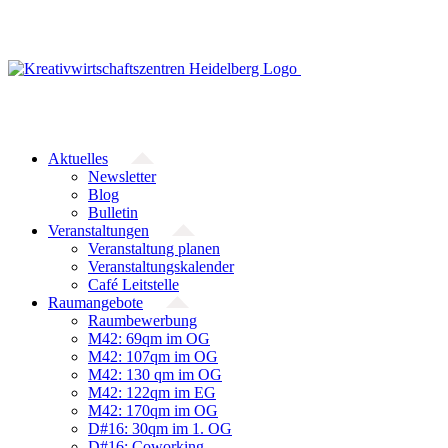
Zum
Inhalt
springen
Aktuelles
Newsletter
Blog
Bulletin
Veranstaltungen
Veranstaltung planen
Veranstaltungskalender
Café Leitstelle
Raumangebote
Raumbewerbung
M42: 69qm im OG
M42: 107qm im OG
M42: 130 qm im OG
M42: 122qm im EG
M42: 170qm im OG
D#16: 30qm im 1. OG
D#16: Coworking