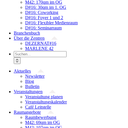
M42: 170qm im OG
D#16: 30qm im 1. OG
D#16: Coworking
D#16: Foyer 1 und 2
D#16: Flexibler Medienraum
D#16: Seminarraum
Branchenbuch
Über die Zentren
DEZERNAT#16
MARLENE 42
Suche
nach:
Aktuelles
Newsletter
Blog
Bulletin
Veranstaltungen
Veranstaltung planen
Veranstaltungskalender
Café Leitstelle
Raumangebote
Raumbewerbung
M42: 69qm im OG
M42: 107qm im OG