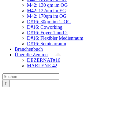
M42: 130 qm im OG
M42: 122qm im EG
M42: 170qm im OG
D#16: 30qm im 1. OG
D#16: Coworking
D#16: Foyer 1 und 2
D#16: Flexibler Medienraum
D#16: Seminarraum
Branchenbuch
Über die Zentren
DEZERNAT#16
MARLENE 42
Suche
nach: