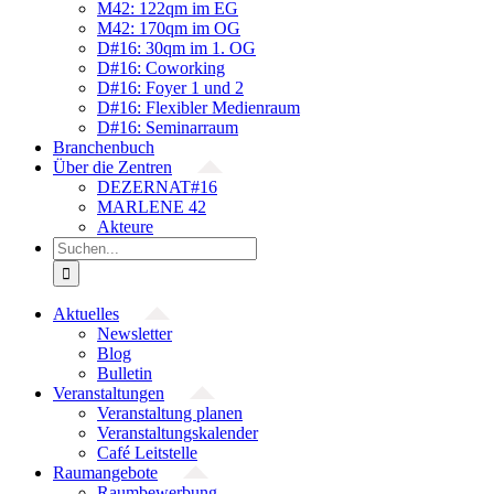
M42: 122qm im EG
M42: 170qm im OG
D#16: 30qm im 1. OG
D#16: Coworking
D#16: Foyer 1 und 2
D#16: Flexibler Medienraum
D#16: Seminarraum
Branchenbuch
Über die Zentren
DEZERNAT#16
MARLENE 42
Akteure
Suche
nach:
Aktuelles
Newsletter
Blog
Bulletin
Veranstaltungen
Veranstaltung planen
Veranstaltungskalender
Café Leitstelle
Raumangebote
Raumbewerbung