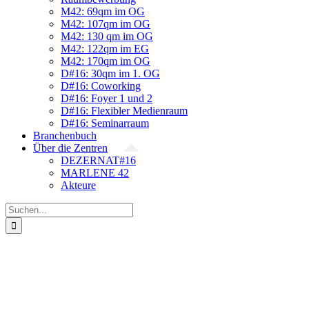
M42: 69qm im OG
M42: 107qm im OG
M42: 130 qm im OG
M42: 122qm im EG
M42: 170qm im OG
D#16: 30qm im 1. OG
D#16: Coworking
D#16: Foyer 1 und 2
D#16: Flexibler Medienraum
D#16: Seminarraum
Branchenbuch
Über die Zentren
DEZERNAT#16
MARLENE 42
Akteure
Suche
nach: