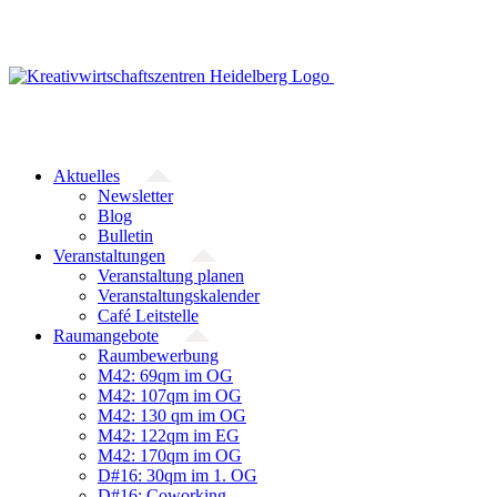
Zum
Inhalt
springen
Aktuelles
Newsletter
Blog
Bulletin
Veranstaltungen
Veranstaltung planen
Veranstaltungskalender
Café Leitstelle
Raumangebote
Raumbewerbung
M42: 69qm im OG
M42: 107qm im OG
M42: 130 qm im OG
M42: 122qm im EG
M42: 170qm im OG
D#16: 30qm im 1. OG
D#16: Coworking