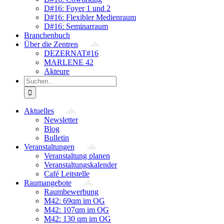
D#16: Foyer 1 und 2
D#16: Flexibler Medienraum
D#16: Seminarraum
Branchenbuch
Über die Zentren
DEZERNAT#16
MARLENE 42
Akteure
Suche
nach:
Aktuelles
Newsletter
Blog
Bulletin
Veranstaltungen
Veranstaltung planen
Veranstaltungskalender
Café Leitstelle
Raumangebote
Raumbewerbung
M42: 69qm im OG
M42: 107qm im OG
M42: 130 qm im OG