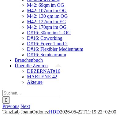
M42: 69qm im OG
M42: 107qm im OG
M42: 130 qm im OG
M42: 122qm im EG
M42: 170qm im OG
D#16: 30qm im 1. OG
D#16: Coworking
D#16: Foyer 1 und 2
D#16: Flexibler Medienraum
D#16: Seminarraum
Branchenbuch
Über die Zentren
DEZERNAT#16
MARLENE 42
Akteure
Suche
nach:
Previous
Next
TanzLab JoannOrdonez
HDD
2026-05-22T11:19:22+02:00