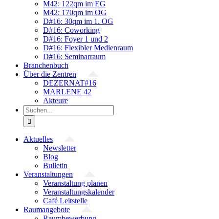
M42: 122qm im EG
M42: 170qm im OG
D#16: 30qm im 1. OG
D#16: Coworking
D#16: Foyer 1 und 2
D#16: Flexibler Medienraum
D#16: Seminarraum
Branchenbuch
Über die Zentren
DEZERNAT#16
MARLENE 42
Akteure
Suche
nach:
Aktuelles
Newsletter
Blog
Bulletin
Veranstaltungen
Veranstaltung planen
Veranstaltungskalender
Café Leitstelle
Raumangebote
Raumbewerbung