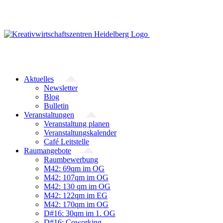
Zum
Inhalt
springen
Aktuelles
Newsletter
Blog
Bulletin
Veranstaltungen
Veranstaltung planen
Veranstaltungskalender
Café Leitstelle
Raumangebote
Raumbewerbung
M42: 69qm im OG
M42: 107qm im OG
M42: 130 qm im OG
M42: 122qm im EG
M42: 170qm im OG
D#16: 30qm im 1. OG
D#16: Coworking