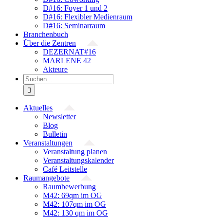
D#16: Foyer 1 und 2
D#16: Flexibler Medienraum
D#16: Seminarraum
Branchenbuch
Über die Zentren
DEZERNAT#16
MARLENE 42
Akteure
Suche
nach:
Aktuelles
Newsletter
Blog
Bulletin
Veranstaltungen
Veranstaltung planen
Veranstaltungskalender
Café Leitstelle
Raumangebote
Raumbewerbung
M42: 69qm im OG
M42: 107qm im OG
M42: 130 qm im OG