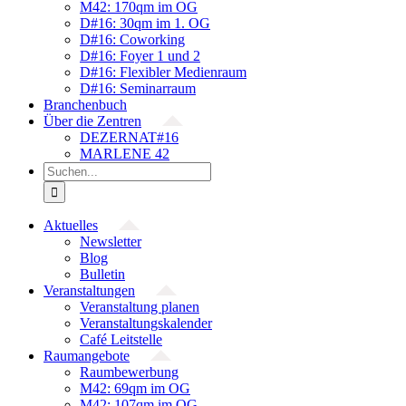
M42: 170qm im OG
D#16: 30qm im 1. OG
D#16: Coworking
D#16: Foyer 1 und 2
D#16: Flexibler Medienraum
D#16: Seminarraum
Branchenbuch
Über die Zentren
DEZERNAT#16
MARLENE 42
Suche
nach:
Aktuelles
Newsletter
Blog
Bulletin
Veranstaltungen
Veranstaltung planen
Veranstaltungskalender
Café Leitstelle
Raumangebote
Raumbewerbung
M42: 69qm im OG
M42: 107qm im OG