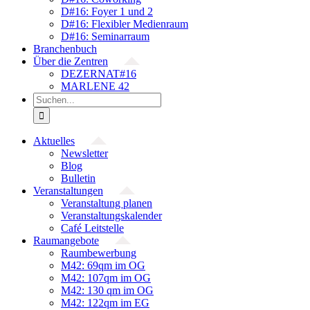
D#16: Foyer 1 und 2
D#16: Flexibler Medienraum
D#16: Seminarraum
Branchenbuch
Über die Zentren
DEZERNAT#16
MARLENE 42
Suche
nach:
Aktuelles
Newsletter
Blog
Bulletin
Veranstaltungen
Veranstaltung planen
Veranstaltungskalender
Café Leitstelle
Raumangebote
Raumbewerbung
M42: 69qm im OG
M42: 107qm im OG
M42: 130 qm im OG
M42: 122qm im EG