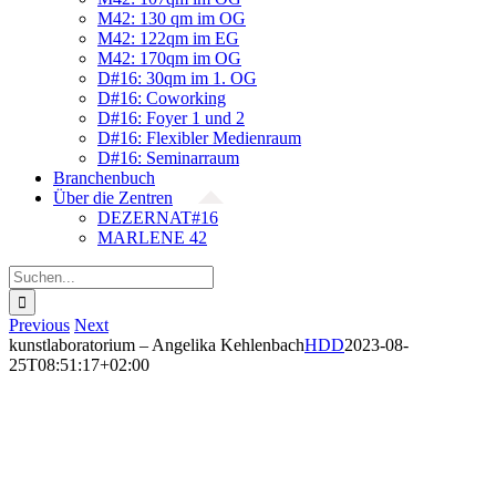
M42: 130 qm im OG
M42: 122qm im EG
M42: 170qm im OG
D#16: 30qm im 1. OG
D#16: Coworking
D#16: Foyer 1 und 2
D#16: Flexibler Medienraum
D#16: Seminarraum
Branchenbuch
Über die Zentren
DEZERNAT#16
MARLENE 42
Suche
nach:
Previous
Next
kunstlaboratorium – Angelika Kehlenbach
HDD
2023-08-
25T08:51:17+02:00