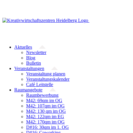
Zum
Inhalt
springen
Aktuelles
Newsletter
Blog
Bulletin
Veranstaltungen
Veranstaltung planen
Veranstaltungskalender
Café Leitstelle
Raumangebote
Raumbewerbung
M42: 69qm im OG
M42: 107qm im OG
M42: 130 qm im OG
M42: 122qm im EG
M42: 170qm im OG
D#16: 30qm im 1. OG
D#16: Coworking