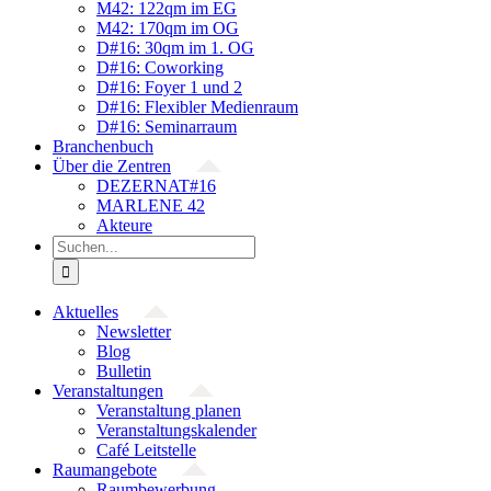
M42: 122qm im EG
M42: 170qm im OG
D#16: 30qm im 1. OG
D#16: Coworking
D#16: Foyer 1 und 2
D#16: Flexibler Medienraum
D#16: Seminarraum
Branchenbuch
Über die Zentren
DEZERNAT#16
MARLENE 42
Akteure
Suche
nach:
Aktuelles
Newsletter
Blog
Bulletin
Veranstaltungen
Veranstaltung planen
Veranstaltungskalender
Café Leitstelle
Raumangebote
Raumbewerbung