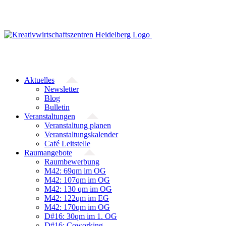
Zum
Inhalt
springen
Aktuelles
Newsletter
Blog
Bulletin
Veranstaltungen
Veranstaltung planen
Veranstaltungskalender
Café Leitstelle
Raumangebote
Raumbewerbung
M42: 69qm im OG
M42: 107qm im OG
M42: 130 qm im OG
M42: 122qm im EG
M42: 170qm im OG
D#16: 30qm im 1. OG
D#16: Coworking