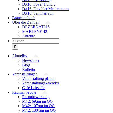
D#16: Foyer 1 und 2
D#16: Flexibler Medienraum
D#16: Seminarraum
Branchenbuch
Über die Zentren
DEZERNAT#16
MARLENE 42
Akteure
Suche
nach:
Aktuelles
Newsletter
Blog
Bulletin
Veranstaltungen
Veranstaltung planen
Veranstaltungskalender
Café Leitstelle
Raumangebote
Raumbewerbung
M42: 69qm im OG
M42: 107qm im OG
M42: 130 qm im OG