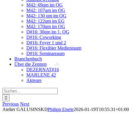
M42: 69qm im OG
M42: 107qm im OG
M42: 130 qm im OG
M42: 122qm im EG
M42: 170qm im OG
D#16: 30qm im 1. OG
D#16: Coworking
D#16: Foyer 1 und 2
D#16: Flexibler Medienraum
D#16: Seminarraum
Branchenbuch
Über die Zentren
DEZERNAT#16
MARLENE 42
Akteure
Suche
nach:
Previous
Next
Atelier GALUSINSKIJ
Philipp Eisele
2026-01-19T10:55:31+01:00