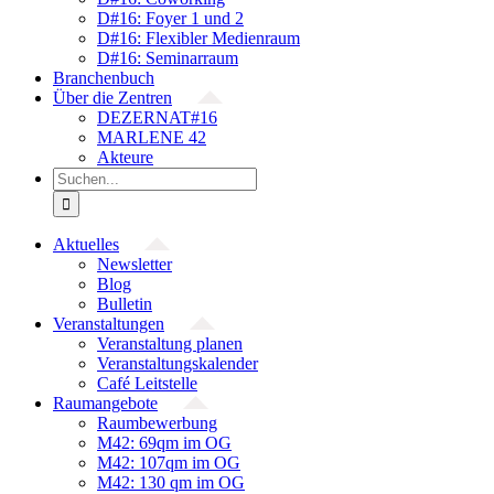
D#16: Foyer 1 und 2
D#16: Flexibler Medienraum
D#16: Seminarraum
Branchenbuch
Über die Zentren
DEZERNAT#16
MARLENE 42
Akteure
Suche
nach:
Aktuelles
Newsletter
Blog
Bulletin
Veranstaltungen
Veranstaltung planen
Veranstaltungskalender
Café Leitstelle
Raumangebote
Raumbewerbung
M42: 69qm im OG
M42: 107qm im OG
M42: 130 qm im OG