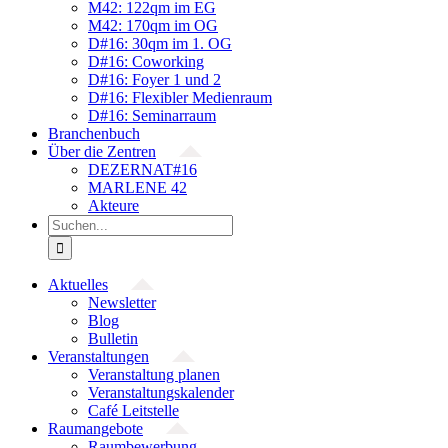
M42: 122qm im EG
M42: 170qm im OG
D#16: 30qm im 1. OG
D#16: Coworking
D#16: Foyer 1 und 2
D#16: Flexibler Medienraum
D#16: Seminarraum
Branchenbuch
Über die Zentren
DEZERNAT#16
MARLENE 42
Akteure
Suche
nach:
Aktuelles
Newsletter
Blog
Bulletin
Veranstaltungen
Veranstaltung planen
Veranstaltungskalender
Café Leitstelle
Raumangebote
Raumbewerbung