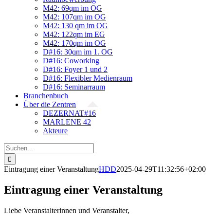
M42: 69qm im OG
M42: 107qm im OG
M42: 130 qm im OG
M42: 122qm im EG
M42: 170qm im OG
D#16: 30qm im 1. OG
D#16: Coworking
D#16: Foyer 1 und 2
D#16: Flexibler Medienraum
D#16: Seminarraum
Branchenbuch
Über die Zentren
DEZERNAT#16
MARLENE 42
Akteure
Suche
nach:
Eintragung einer Veranstaltung
HDD
2025-04-29T11:32:56+02:00
Eintragung einer Veranstaltung
Liebe Veranstalterinnen und Veranstalter,