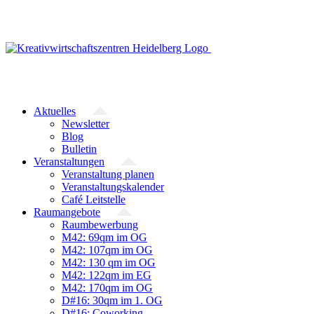
Zum
Inhalt
springen
Aktuelles
Newsletter
Blog
Bulletin
Veranstaltungen
Veranstaltung planen
Veranstaltungskalender
Café Leitstelle
Raumangebote
Raumbewerbung
M42: 69qm im OG
M42: 107qm im OG
M42: 130 qm im OG
M42: 122qm im EG
M42: 170qm im OG
D#16: 30qm im 1. OG
D#16: Coworking