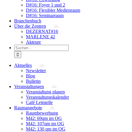
D#16: Foyer 1 und 2
D#16: Flexibler Medienraum
D#16: Seminarraum
Branchenbuch
Über die Zentren
DEZERNAT#16
MARLENE 42
Akteure
Suche
nach:
Aktuelles
Newsletter
Blog
Bulletin
Veranstaltungen
Veranstaltung planen
Veranstaltungskalender
Café Leitstelle
Raumangebote
Raumbewerbung
M42: 69qm im OG
M42: 107qm im OG
M42: 130 qm im OG