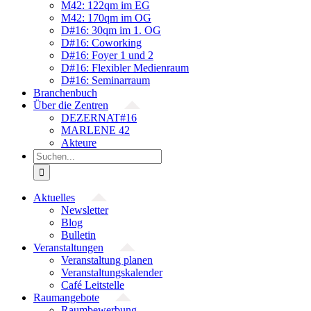
M42: 122qm im EG
M42: 170qm im OG
D#16: 30qm im 1. OG
D#16: Coworking
D#16: Foyer 1 und 2
D#16: Flexibler Medienraum
D#16: Seminarraum
Branchenbuch
Über die Zentren
DEZERNAT#16
MARLENE 42
Akteure
Suche
nach:
Aktuelles
Newsletter
Blog
Bulletin
Veranstaltungen
Veranstaltung planen
Veranstaltungskalender
Café Leitstelle
Raumangebote
Raumbewerbung