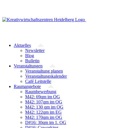
Zum
Inhalt
springen
Aktuelles
Newsletter
Blog
Bulletin
Veranstaltungen
Veranstaltung planen
Veranstaltungskalender
Café Leitstelle
Raumangebote
Raumbewerbung
M42: 69qm im OG
M42: 107qm im OG
M42: 130 qm im OG
M42: 122qm im EG
M42: 170qm im OG
D#16: 30qm im 1. OG
D#16: Coworking