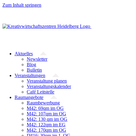
Zum Inhalt springen
Aktuelles
Newsletter
Blog
Bulletin
Veranstaltungen
Veranstaltung planen
Veranstaltungskalender
Café Leitstelle
Raumangebote
Raumbewerbung
M42: 69qm im OG
M42: 107qm im OG
M42: 130 qm im OG
M42: 122qm im EG
M42: 170qm im OG
D#16: 30qm im 1. OG