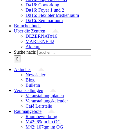
D#16: Coworking
D#16: Foyer 1 und 2
D#16: Flexibler Medienraum
D#16: Seminarraum
Branchenbuch
Über die Zentren
DEZERNAT#16
MARLENE 42
Akteure
Suche nach:
Aktuelles
Newsletter
Blog
Bulletin
Veranstaltungen
Veranstaltung planen
Veranstaltungskalender
Café Leitstelle
Raumangebote
Raumbewerbung
M42: 69qm im OG
M42: 107qm im OG