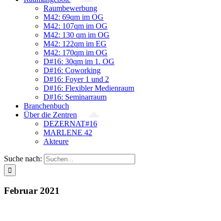
Raumbewerbung
M42: 69qm im OG
M42: 107qm im OG
M42: 130 qm im OG
M42: 122qm im EG
M42: 170qm im OG
D#16: 30qm im 1. OG
D#16: Coworking
D#16: Foyer 1 und 2
D#16: Flexibler Medienraum
D#16: Seminarraum
Branchenbuch
Über die Zentren
DEZERNAT#16
MARLENE 42
Akteure
Suche nach:
Februar 2021