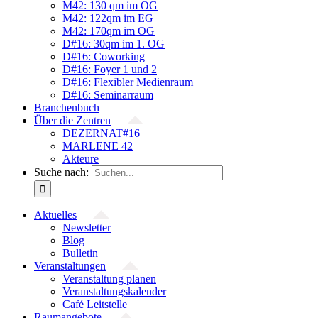
M42: 130 qm im OG
M42: 122qm im EG
M42: 170qm im OG
D#16: 30qm im 1. OG
D#16: Coworking
D#16: Foyer 1 und 2
D#16: Flexibler Medienraum
D#16: Seminarraum
Branchenbuch
Über die Zentren
DEZERNAT#16
MARLENE 42
Akteure
Suche nach:
Aktuelles
Newsletter
Blog
Bulletin
Veranstaltungen
Veranstaltung planen
Veranstaltungskalender
Café Leitstelle
Raumangebote