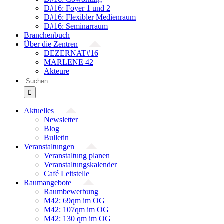
D#16: Foyer 1 und 2
D#16: Flexibler Medienraum
D#16: Seminarraum
Branchenbuch
Über die Zentren
DEZERNAT#16
MARLENE 42
Akteure
Suche
nach:
Aktuelles
Newsletter
Blog
Bulletin
Veranstaltungen
Veranstaltung planen
Veranstaltungskalender
Café Leitstelle
Raumangebote
Raumbewerbung
M42: 69qm im OG
M42: 107qm im OG
M42: 130 qm im OG