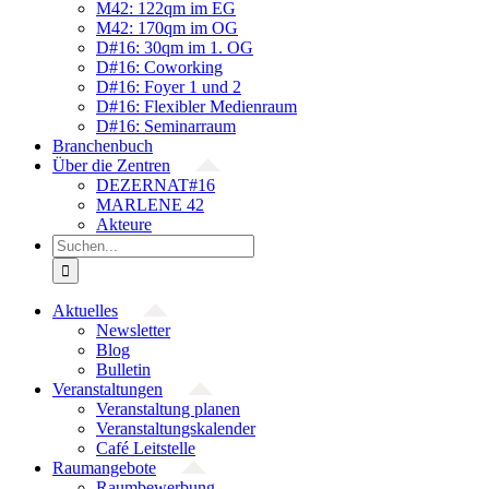
M42: 122qm im EG
M42: 170qm im OG
D#16: 30qm im 1. OG
D#16: Coworking
D#16: Foyer 1 und 2
D#16: Flexibler Medienraum
D#16: Seminarraum
Branchenbuch
Über die Zentren
DEZERNAT#16
MARLENE 42
Akteure
Suche
nach:
Aktuelles
Newsletter
Blog
Bulletin
Veranstaltungen
Veranstaltung planen
Veranstaltungskalender
Café Leitstelle
Raumangebote
Raumbewerbung