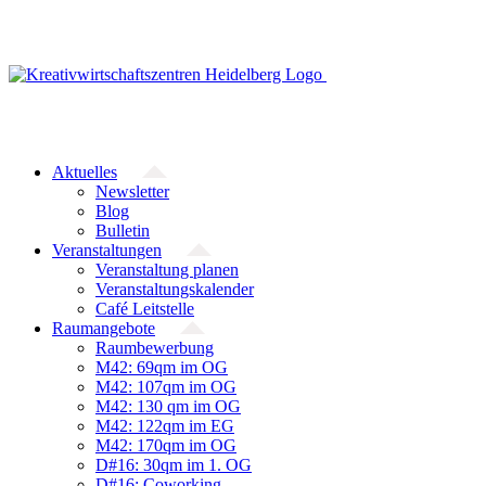
Zum
Inhalt
springen
Aktuelles
Newsletter
Blog
Bulletin
Veranstaltungen
Veranstaltung planen
Veranstaltungskalender
Café Leitstelle
Raumangebote
Raumbewerbung
M42: 69qm im OG
M42: 107qm im OG
M42: 130 qm im OG
M42: 122qm im EG
M42: 170qm im OG
D#16: 30qm im 1. OG
D#16: Coworking