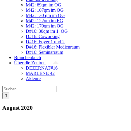
M42: 69qm im OG
M42: 107qm im OG
M42: 130 qm im OG
M42: 122qm im EG
M42: 170qm im OG
D#16: 30qm im 1. OG
D#16: Coworking
D#16: Foyer 1 und 2
D#16: Flexibler Medienraum
D#16: Seminarraum
Branchenbuch
Über die Zentren
DEZERNAT#16
MARLENE 42
Akteure
Suche
nach:
August 2020