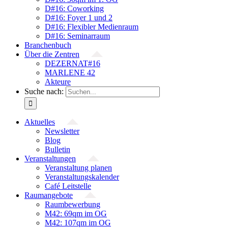
D#16: Coworking
D#16: Foyer 1 und 2
D#16: Flexibler Medienraum
D#16: Seminarraum
Branchenbuch
Über die Zentren
DEZERNAT#16
MARLENE 42
Akteure
Suche nach:
Aktuelles
Newsletter
Blog
Bulletin
Veranstaltungen
Veranstaltung planen
Veranstaltungskalender
Café Leitstelle
Raumangebote
Raumbewerbung
M42: 69qm im OG
M42: 107qm im OG