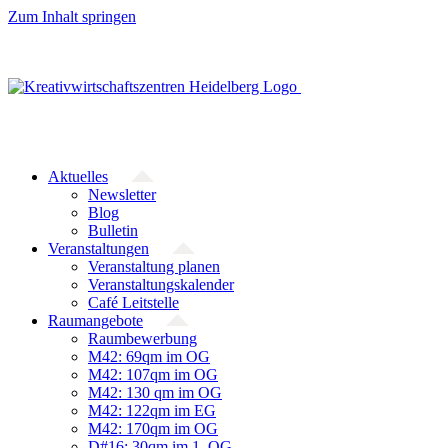
Zum Inhalt springen
Aktuelles
Newsletter
Blog
Bulletin
Veranstaltungen
Veranstaltung planen
Veranstaltungskalender
Café Leitstelle
Raumangebote
Raumbewerbung
M42: 69qm im OG
M42: 107qm im OG
M42: 130 qm im OG
M42: 122qm im EG
M42: 170qm im OG
D#16: 30qm im 1. OG