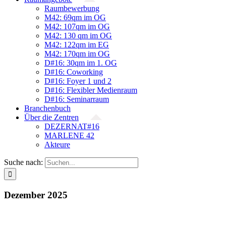
Raumbewerbung
M42: 69qm im OG
M42: 107qm im OG
M42: 130 qm im OG
M42: 122qm im EG
M42: 170qm im OG
D#16: 30qm im 1. OG
D#16: Coworking
D#16: Foyer 1 und 2
D#16: Flexibler Medienraum
D#16: Seminarraum
Branchenbuch
Über die Zentren
DEZERNAT#16
MARLENE 42
Akteure
Suche nach:
Dezember 2025