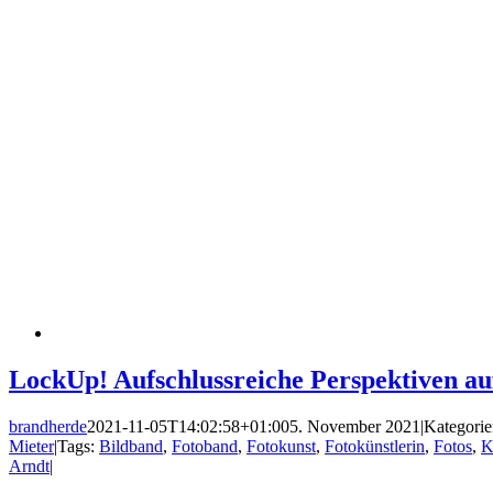
LockUp! Aufschlussreiche Perspektiven au
brandherde
2021-11-05T14:02:58+01:00
5. November 2021
|
Kategorie
Mieter
|
Tags:
Bildband
,
Fotoband
,
Fotokunst
,
Fotokünstlerin
,
Fotos
,
K
Arndt
|