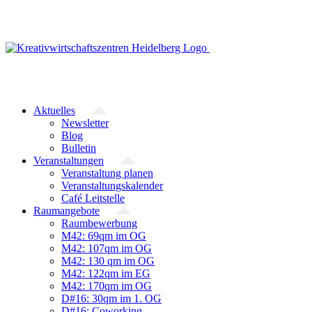
Zum
Inhalt
springen
Aktuelles
Newsletter
Blog
Bulletin
Veranstaltungen
Veranstaltung planen
Veranstaltungskalender
Café Leitstelle
Raumangebote
Raumbewerbung
M42: 69qm im OG
M42: 107qm im OG
M42: 130 qm im OG
M42: 122qm im EG
M42: 170qm im OG
D#16: 30qm im 1. OG
D#16: Coworking