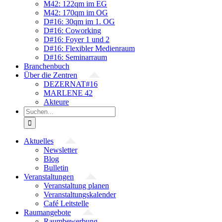
M42: 122qm im EG
M42: 170qm im OG
D#16: 30qm im 1. OG
D#16: Coworking
D#16: Foyer 1 und 2
D#16: Flexibler Medienraum
D#16: Seminarraum
Branchenbuch
Über die Zentren
DEZERNAT#16
MARLENE 42
Akteure
Suche
nach:
Aktuelles
Newsletter
Blog
Bulletin
Veranstaltungen
Veranstaltung planen
Veranstaltungskalender
Café Leitstelle
Raumangebote
Raumbewerbung