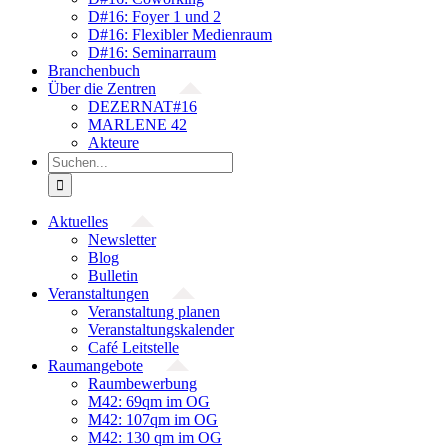
D#16: Foyer 1 und 2
D#16: Flexibler Medienraum
D#16: Seminarraum
Branchenbuch
Über die Zentren
DEZERNAT#16
MARLENE 42
Akteure
Suche
nach:
Aktuelles
Newsletter
Blog
Bulletin
Veranstaltungen
Veranstaltung planen
Veranstaltungskalender
Café Leitstelle
Raumangebote
Raumbewerbung
M42: 69qm im OG
M42: 107qm im OG
M42: 130 qm im OG