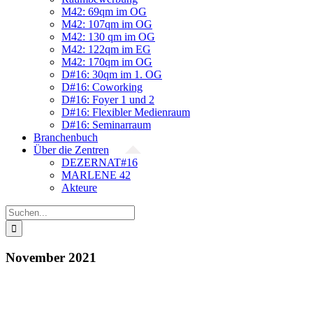
M42: 69qm im OG
M42: 107qm im OG
M42: 130 qm im OG
M42: 122qm im EG
M42: 170qm im OG
D#16: 30qm im 1. OG
D#16: Coworking
D#16: Foyer 1 und 2
D#16: Flexibler Medienraum
D#16: Seminarraum
Branchenbuch
Über die Zentren
DEZERNAT#16
MARLENE 42
Akteure
Suche
nach:
November 2021