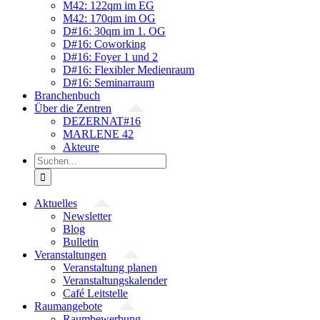
M42: 122qm im EG
M42: 170qm im OG
D#16: 30qm im 1. OG
D#16: Coworking
D#16: Foyer 1 und 2
D#16: Flexibler Medienraum
D#16: Seminarraum
Branchenbuch
Über die Zentren
DEZERNAT#16
MARLENE 42
Akteure
Suche
nach:
Aktuelles
Newsletter
Blog
Bulletin
Veranstaltungen
Veranstaltung planen
Veranstaltungskalender
Café Leitstelle
Raumangebote
Raumbewerbung