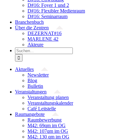
D#16: Foyer 1 und 2
D#16: Flexibler Medienraum
D#16: Seminarraum
Branchenbuch
Über die Zentren
DEZERNAT#16
MARLENE 42
Akteure
Suche
nach:
Aktuelles
Newsletter
Blog
Bulletin
Veranstaltungen
Veranstaltung planen
Veranstaltungskalender
Café Leitstelle
Raumangebote
Raumbewerbung
M42: 69qm im OG
M42: 107qm im OG
M42: 130 qm im OG