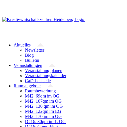
Zum
Inhalt
springen
Aktuelles
Newsletter
Blog
Bulletin
Veranstaltungen
Veranstaltung planen
Veranstaltungskalender
Café Leitstelle
Raumangebote
Raumbewerbung
M42: 69qm im OG
M42: 107qm im OG
M42: 130 qm im OG
M42: 122qm im EG
M42: 170qm im OG
D#16: 30qm im 1. OG
D#16: Coworking