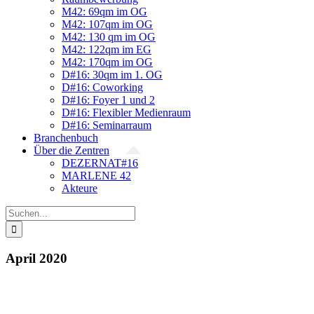
M42: 69qm im OG
M42: 107qm im OG
M42: 130 qm im OG
M42: 122qm im EG
M42: 170qm im OG
D#16: 30qm im 1. OG
D#16: Coworking
D#16: Foyer 1 und 2
D#16: Flexibler Medienraum
D#16: Seminarraum
Branchenbuch
Über die Zentren
DEZERNAT#16
MARLENE 42
Akteure
Suche
nach:
April 2020