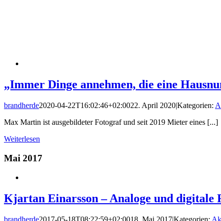
„Immer Dinge annehmen, die eine Hausnu
brandherde
2020-04-22T16:02:46+02:00
22. April 2020
|
Kategorien:
A
Max Martin ist ausgebildeter Fotograf und seit 2019 Mieter eines [...]
Weiterlesen
Mai 2017
Kjartan Einarsson – Analoge und digitale 
brandherde
2017-05-18T08:22:59+02:00
18. Mai 2017
|
Kategorien:
Ak