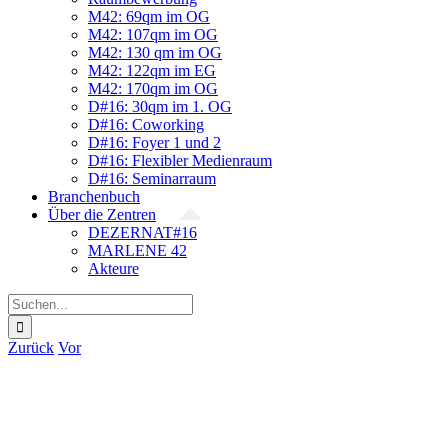
M42: 69qm im OG
M42: 107qm im OG
M42: 130 qm im OG
M42: 122qm im EG
M42: 170qm im OG
D#16: 30qm im 1. OG
D#16: Coworking
D#16: Foyer 1 und 2
D#16: Flexibler Medienraum
D#16: Seminarraum
Branchenbuch
Über die Zentren
DEZERNAT#16
MARLENE 42
Akteure
Suche
nach:
Zurück
Vor
Zeige
grösseres
Bild