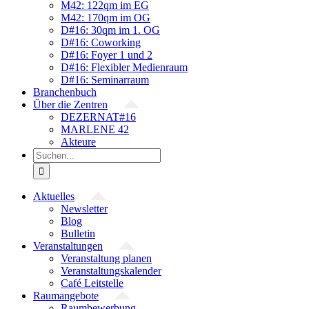
M42: 122qm im EG
M42: 170qm im OG
D#16: 30qm im 1. OG
D#16: Coworking
D#16: Foyer 1 und 2
D#16: Flexibler Medienraum
D#16: Seminarraum
Branchenbuch
Über die Zentren
DEZERNAT#16
MARLENE 42
Akteure
Suche
nach:
Aktuelles
Newsletter
Blog
Bulletin
Veranstaltungen
Veranstaltung planen
Veranstaltungskalender
Café Leitstelle
Raumangebote
Raumbewerbung