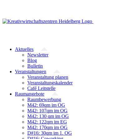
Zum
Inhalt
springen
Aktuelles
Newsletter
Blog
Bulletin
Veranstaltungen
Veranstaltung planen
Veranstaltungskalender
Café Leitstelle
Raumangebote
Raumbewerbung
M42: 69qm im OG
M42: 107qm im OG
M42: 130 qm im OG
M42: 122qm im EG
M42: 170qm im OG
D#16: 30qm im 1. OG
D#16: Coworking