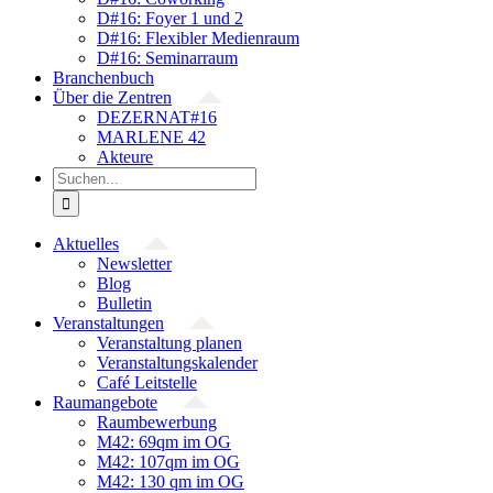
D#16: Foyer 1 und 2
D#16: Flexibler Medienraum
D#16: Seminarraum
Branchenbuch
Über die Zentren
DEZERNAT#16
MARLENE 42
Akteure
Suche
nach:
Aktuelles
Newsletter
Blog
Bulletin
Veranstaltungen
Veranstaltung planen
Veranstaltungskalender
Café Leitstelle
Raumangebote
Raumbewerbung
M42: 69qm im OG
M42: 107qm im OG
M42: 130 qm im OG