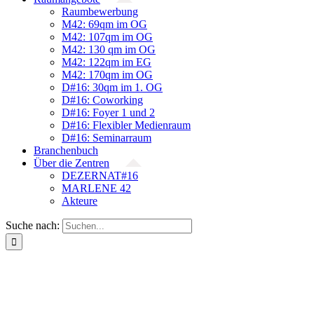
Raumbewerbung
M42: 69qm im OG
M42: 107qm im OG
M42: 130 qm im OG
M42: 122qm im EG
M42: 170qm im OG
D#16: 30qm im 1. OG
D#16: Coworking
D#16: Foyer 1 und 2
D#16: Flexibler Medienraum
D#16: Seminarraum
Branchenbuch
Über die Zentren
DEZERNAT#16
MARLENE 42
Akteure
Suche nach: