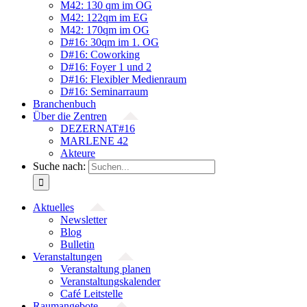
M42: 130 qm im OG
M42: 122qm im EG
M42: 170qm im OG
D#16: 30qm im 1. OG
D#16: Coworking
D#16: Foyer 1 und 2
D#16: Flexibler Medienraum
D#16: Seminarraum
Branchenbuch
Über die Zentren
DEZERNAT#16
MARLENE 42
Akteure
Suche nach:
Aktuelles
Newsletter
Blog
Bulletin
Veranstaltungen
Veranstaltung planen
Veranstaltungskalender
Café Leitstelle
Raumangebote