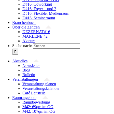
D#16: Coworking
D#16: Foyer 1 und 2
D#16: Flexibler Medienraum
D#16: Seminarraum
Branchenbuch
Über die Zentren
DEZERNAT#16
MARLENE 42
Akteure
Suche nach:
Aktuelles
Newsletter
Blog
Bulletin
Veranstaltungen
Veranstaltung planen
Veranstaltungskalender
Café Leitstelle
Raumangebote
Raumbewerbung
M42: 69qm im OG
M42: 107qm im OG