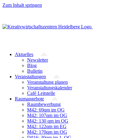
Zum Inhalt springen
Aktuelles
Newsletter
Blog
Bulletin
Veranstaltungen
Veranstaltung planen
Veranstaltungskalender
Café Leitstelle
Raumangebote
Raumbewerbung
M42: 69qm im OG
M42: 107qm im OG
M42: 130 qm im OG
M42: 122qm im EG
M42: 170qm im OG
D#16: 30qm im 1. OG