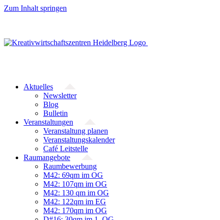
Zum Inhalt springen
Aktuelles
Newsletter
Blog
Bulletin
Veranstaltungen
Veranstaltung planen
Veranstaltungskalender
Café Leitstelle
Raumangebote
Raumbewerbung
M42: 69qm im OG
M42: 107qm im OG
M42: 130 qm im OG
M42: 122qm im EG
M42: 170qm im OG
D#16: 30qm im 1. OG