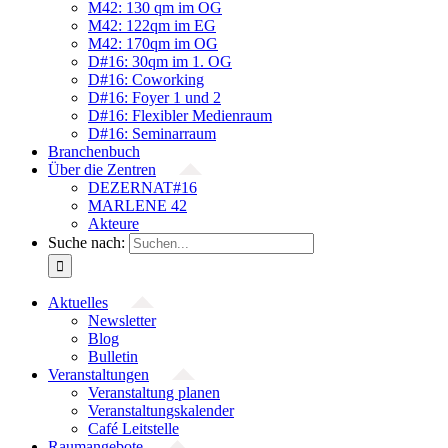
M42: 130 qm im OG
M42: 122qm im EG
M42: 170qm im OG
D#16: 30qm im 1. OG
D#16: Coworking
D#16: Foyer 1 und 2
D#16: Flexibler Medienraum
D#16: Seminarraum
Branchenbuch
Über die Zentren
DEZERNAT#16
MARLENE 42
Akteure
Suche nach:
Aktuelles
Newsletter
Blog
Bulletin
Veranstaltungen
Veranstaltung planen
Veranstaltungskalender
Café Leitstelle
Raumangebote