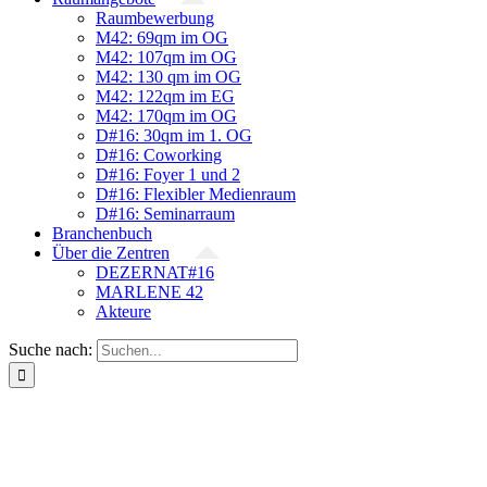
Raumbewerbung
M42: 69qm im OG
M42: 107qm im OG
M42: 130 qm im OG
M42: 122qm im EG
M42: 170qm im OG
D#16: 30qm im 1. OG
D#16: Coworking
D#16: Foyer 1 und 2
D#16: Flexibler Medienraum
D#16: Seminarraum
Branchenbuch
Über die Zentren
DEZERNAT#16
MARLENE 42
Akteure
Suche nach: