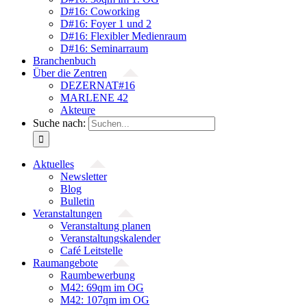
D#16: Coworking
D#16: Foyer 1 und 2
D#16: Flexibler Medienraum
D#16: Seminarraum
Branchenbuch
Über die Zentren
DEZERNAT#16
MARLENE 42
Akteure
Suche nach:
Aktuelles
Newsletter
Blog
Bulletin
Veranstaltungen
Veranstaltung planen
Veranstaltungskalender
Café Leitstelle
Raumangebote
Raumbewerbung
M42: 69qm im OG
M42: 107qm im OG