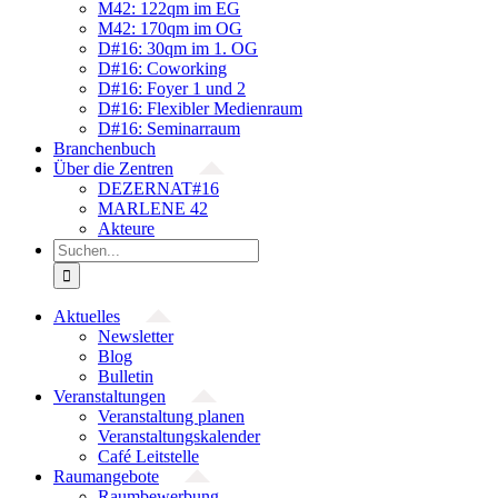
M42: 122qm im EG
M42: 170qm im OG
D#16: 30qm im 1. OG
D#16: Coworking
D#16: Foyer 1 und 2
D#16: Flexibler Medienraum
D#16: Seminarraum
Branchenbuch
Über die Zentren
DEZERNAT#16
MARLENE 42
Akteure
Suche
nach:
Aktuelles
Newsletter
Blog
Bulletin
Veranstaltungen
Veranstaltung planen
Veranstaltungskalender
Café Leitstelle
Raumangebote
Raumbewerbung