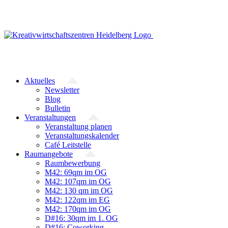
Zum
Inhalt
springen
Aktuelles
Newsletter
Blog
Bulletin
Veranstaltungen
Veranstaltung planen
Veranstaltungskalender
Café Leitstelle
Raumangebote
Raumbewerbung
M42: 69qm im OG
M42: 107qm im OG
M42: 130 qm im OG
M42: 122qm im EG
M42: 170qm im OG
D#16: 30qm im 1. OG
D#16: Coworking