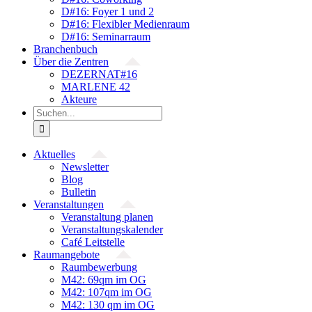
D#16: Foyer 1 und 2
D#16: Flexibler Medienraum
D#16: Seminarraum
Branchenbuch
Über die Zentren
DEZERNAT#16
MARLENE 42
Akteure
Suche
nach:
Aktuelles
Newsletter
Blog
Bulletin
Veranstaltungen
Veranstaltung planen
Veranstaltungskalender
Café Leitstelle
Raumangebote
Raumbewerbung
M42: 69qm im OG
M42: 107qm im OG
M42: 130 qm im OG