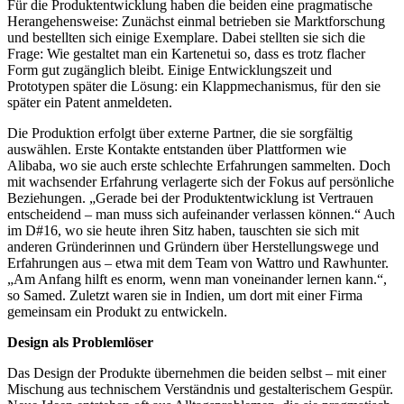
Für die Produktentwicklung haben die beiden eine pragmatische
Herangehensweise: Zunächst einmal betrieben sie Marktforschung
und bestellten sich einige Exemplare. Dabei stellten sie sich die
Frage: Wie gestaltet man ein Kartenetui so, dass es trotz flacher
Form gut zugänglich bleibt. Einige Entwicklungszeit und
Prototypen später die Lösung: ein Klappmechanismus, für den sie
später ein Patent anmeldeten.
Die Produktion erfolgt über externe Partner, die
sie sorgfältig
auswählen. Erste Kontakte entstanden
über Plattformen wie
Alibaba, wo sie auch erste
schlechte Erfahrungen sammelten. Doch
mit wachsender Erfahrung verlagerte sich der Fokus auf persönliche
Beziehungen. „Gerade bei der Produkt
entwicklung ist Vertrauen
entscheidend – man muss
sich aufeinander verlassen können.“ Auch
im D#16, wo sie heute ihren Sitz haben, tauschten sie sich mit
anderen Gründerinnen und Gründern über Herstellungswege und
Erfahrungen aus – etwa mit
dem Team von Wattro und Rawhunter.
„Am Anfang
hilft es enorm, wenn man voneinander lernen kann.“,
so Samed. Zuletzt waren sie in Indien, um dort mit einer Firma
gemeinsam ein Produkt zu entwickeln.
Design als Problemlöser
Das Design der Produkte übernehmen die beiden selbst – mit einer
Mischung aus technischem Verständnis und gestalterischem Gespür.