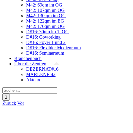
M42: 69qm im OG
M42: 107qm im OG
M42: 130 qm im OG
M42: 122qm im EG
M42: 170qm im OG
D#16: 30qm im 1. OG
D#16: Coworking
D#16: Foyer 1 und 2
D#16: Flexibler Medienraum
D#16: Seminarraum
Branchenbuch
Über die Zentren
DEZERNAT#16
MARLENE 42
Akteure
Suche
nach:
Zurück
Vor
Zeige
grösseres
Bild