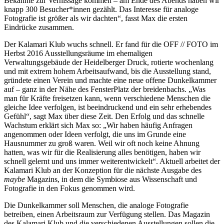
Bekannte zur Vernissage kommen – am Ende des Abends haben wir
knapp 300 Besucher*innen gezählt. Das Interesse für analoge
Fotografie ist größer als wir dachten“, fasst Max die ersten
Eindrücke zusammen.
Der Kalamari Klub wuchs schnell. Er fand für die OFF // FOTO im
Herbst 2016 Ausstellungsräume im ehemaligen
Verwaltungsgebäude der Heidelberger Druck, rotierte wochenlang
und mit extrem hohem Arbeitsaufwand, bis die Ausstellung stand,
gründete einen Verein und machte eine neue offene Dunkelkammer
auf – ganz in der Nähe des FensterPlatz der breidenbachs. „Was
man für Kräfte freisetzen kann, wenn verschiedene Menschen die
gleiche Idee verfolgen, ist beeindruckend und ein sehr erhebendes
Gefühl“, sagt Max über diese Zeit. Den Erfolg und das schnelle
Wachstum erklärt sich Max so: „Wir haben häufig Anfragen
angenommen oder Ideen verfolgt, die uns im Grunde eine
Hausnummer zu groß waren. Weil wir oft noch keine Ahnung
hatten, was wir für die Realisierung alles benötigen, haben wir
schnell gelernt und uns immer weiterentwickelt“. Aktuell arbeitet der
Kalamari Klub an der Konzeption für die nächste Ausgabe des
maybe
Magazins, in dem die Symbiose aus Wissenschaft und
Fotografie in den Fokus genommen wird.
Die Dunkelkammer soll Menschen, die analoge Fotografie
betreiben, einen Arbeitsraum zur Verfügung stellen. Das Magazin
des Kalamari Klub und die verschiedenen Ausstellungen sollen die