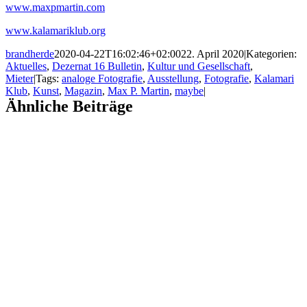
www.maxpmartin.com
www.kalamariklub.org
brandherde
2020-04-22T16:02:46+02:00
22. April 2020
|
Kategorien:
Aktuelles
,
Dezernat 16 Bulletin
,
Kultur und Gesellschaft
,
Mieter
|
Tags:
analoge Fotografie
,
Ausstellung
,
Fotografie
,
Kalamari
Klub
,
Kunst
,
Magazin
,
Max P. Martin
,
maybe
|
Ähnliche Beiträge