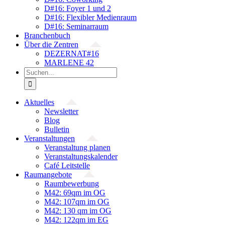
D#16: Foyer 1 und 2
D#16: Flexibler Medienraum
D#16: Seminarraum
Branchenbuch
Über die Zentren
DEZERNAT#16
MARLENE 42
Suche
nach:
Aktuelles
Newsletter
Blog
Bulletin
Veranstaltungen
Veranstaltung planen
Veranstaltungskalender
Café Leitstelle
Raumangebote
Raumbewerbung
M42: 69qm im OG
M42: 107qm im OG
M42: 130 qm im OG
M42: 122qm im EG