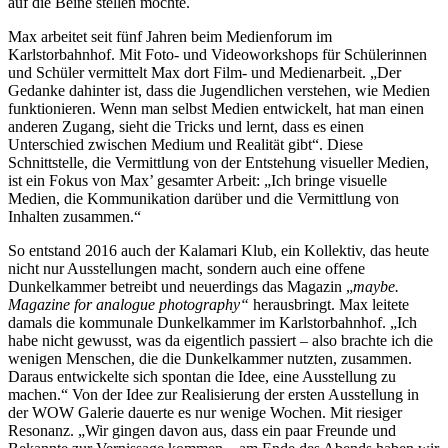
auf die Beine stellen möchte.
Max arbeitet seit fünf Jahren beim Medienforum im
Karlstorbahnhof. Mit Foto- und Videoworkshops für Schülerinnen
und Schüler vermittelt Max dort Film- und Medienarbeit. „Der
Gedanke dahinter ist, dass die Jugendlichen verstehen, wie Medien
funktionieren. Wenn man selbst Medien entwickelt, hat man einen
anderen Zugang, sieht die Tricks und lernt, dass es einen
Unterschied zwischen Medium und Realität gibt“. Diese
Schnittstelle, die Vermittlung von der Entstehung visueller Medien,
ist ein Fokus von Max’ gesamter Arbeit: „Ich bringe visuelle
Medien, die Kommunikation darüber und die Vermittlung von
Inhalten zusammen.“
So entstand 2016 auch der Kalamari Klub, ein Kollektiv, das heute
nicht nur Ausstellungen macht, sondern auch eine offene
Dunkelkammer betreibt und neuerdings das Magazin „
maybe.
Magazine for analogue photography“
herausbringt. Max leitete
damals die kommunale Dunkelkammer im Karlstorbahnhof. „Ich
habe nicht gewusst, was da eigentlich passiert – also brachte ich die
wenigen Menschen, die die Dunkelkammer nutzten, zusammen.
Daraus entwickelte sich spontan die Idee, eine Ausstellung zu
machen.“ Von der Idee zur Realisierung der ersten Ausstellung in
der WOW Galerie dauerte es nur wenige Wochen. Mit riesiger
Resonanz. „Wir gingen davon aus, dass ein paar Freunde und