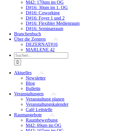
M42: 170qm im OG
D#16: 30qm im 1. OG
D#16: Coworking
D#16: Foyer 1 und 2
D#16: Flexibler Medienraum
D#16: Seminarraum
Branchenbuch
Über die Zentren
DEZERNAT#16
MARLENE 42
Suche
nach:
Aktuelles
Newsletter
Blog
Bulletin
Veranstaltungen
Veranstaltung planen
Veranstaltungskalender
Café Leitstelle
Raumangebote
Raumbewerbung
M42: 69qm im OG
M42: 107qm im OG