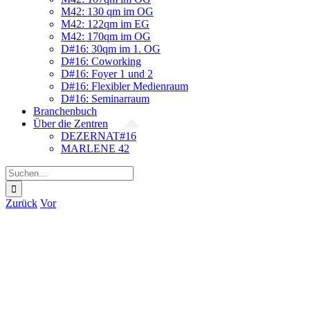
M42: 130 qm im OG
M42: 122qm im EG
M42: 170qm im OG
D#16: 30qm im 1. OG
D#16: Coworking
D#16: Foyer 1 und 2
D#16: Flexibler Medienraum
D#16: Seminarraum
Branchenbuch
Über die Zentren
DEZERNAT#16
MARLENE 42
Suche
nach:
Zurück
Vor
Zeige
grösseres
Bild