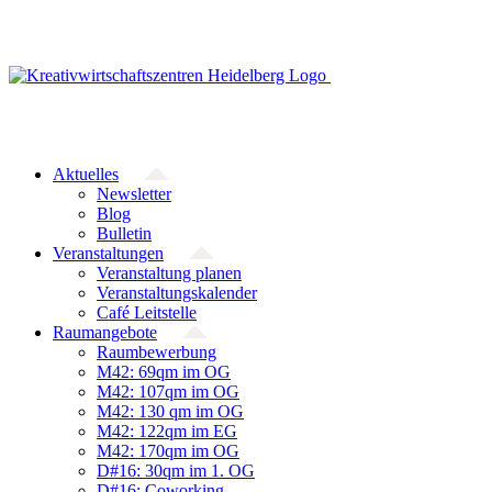
Zum
Inhalt
springen
Aktuelles
Newsletter
Blog
Bulletin
Veranstaltungen
Veranstaltung planen
Veranstaltungskalender
Café Leitstelle
Raumangebote
Raumbewerbung
M42: 69qm im OG
M42: 107qm im OG
M42: 130 qm im OG
M42: 122qm im EG
M42: 170qm im OG
D#16: 30qm im 1. OG
D#16: Coworking