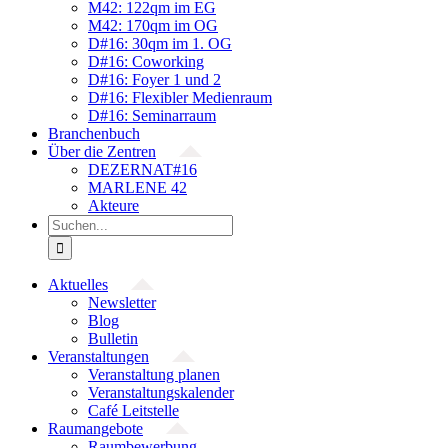
M42: 122qm im EG
M42: 170qm im OG
D#16: 30qm im 1. OG
D#16: Coworking
D#16: Foyer 1 und 2
D#16: Flexibler Medienraum
D#16: Seminarraum
Branchenbuch
Über die Zentren
DEZERNAT#16
MARLENE 42
Akteure
Suche
nach:
Aktuelles
Newsletter
Blog
Bulletin
Veranstaltungen
Veranstaltung planen
Veranstaltungskalender
Café Leitstelle
Raumangebote
Raumbewerbung