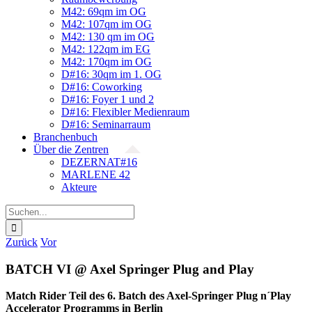
M42: 69qm im OG
M42: 107qm im OG
M42: 130 qm im OG
M42: 122qm im EG
M42: 170qm im OG
D#16: 30qm im 1. OG
D#16: Coworking
D#16: Foyer 1 und 2
D#16: Flexibler Medienraum
D#16: Seminarraum
Branchenbuch
Über die Zentren
DEZERNAT#16
MARLENE 42
Akteure
Suche
nach:
Zurück
Vor
BATCH VI @ Axel Springer Plug and Play
Match Rider Teil des 6. Batch des Axel-Springer Plug n´Play
Accelerator Programms in Berlin