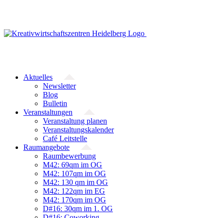
Zum
Inhalt
springen
Aktuelles
Newsletter
Blog
Bulletin
Veranstaltungen
Veranstaltung planen
Veranstaltungskalender
Café Leitstelle
Raumangebote
Raumbewerbung
M42: 69qm im OG
M42: 107qm im OG
M42: 130 qm im OG
M42: 122qm im EG
M42: 170qm im OG
D#16: 30qm im 1. OG
D#16: Coworking