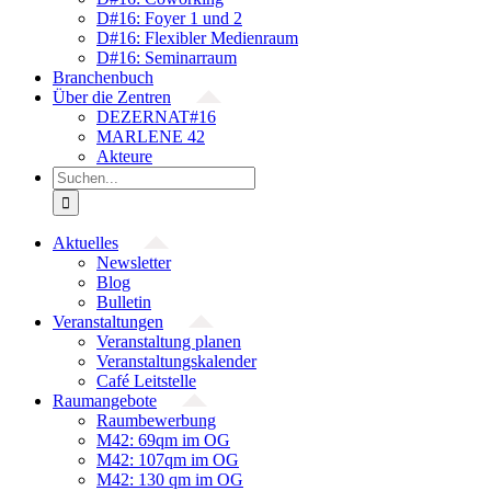
D#16: Foyer 1 und 2
D#16: Flexibler Medienraum
D#16: Seminarraum
Branchenbuch
Über die Zentren
DEZERNAT#16
MARLENE 42
Akteure
Suche
nach:
Aktuelles
Newsletter
Blog
Bulletin
Veranstaltungen
Veranstaltung planen
Veranstaltungskalender
Café Leitstelle
Raumangebote
Raumbewerbung
M42: 69qm im OG
M42: 107qm im OG
M42: 130 qm im OG